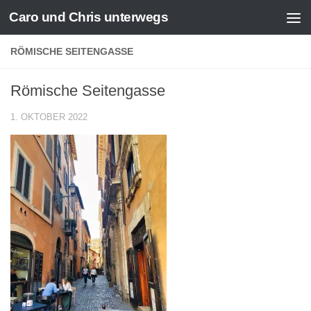
Caro und Chris unterwegs
Zum Inhalt springen
RÖMISCHE SEITENGASSE
Römische Seitengasse
1. OKTOBER 2022