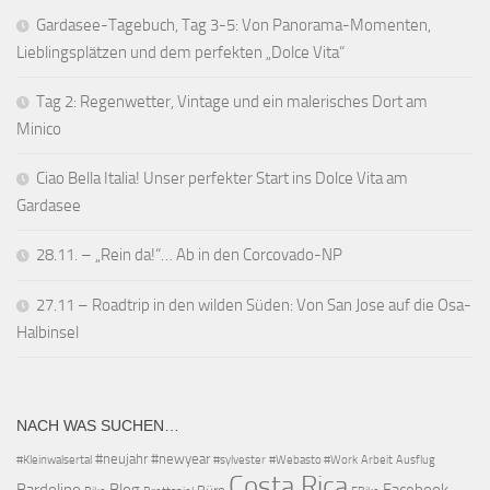
Gardasee-Tagebuch, Tag 3-5: Von Panorama-Momenten,
Lieblingsplätzen und dem perfekten „Dolce Vita“
Tag 2: Regenwetter, Vintage und ein malerisches Dort am
Minico
Ciao Bella Italia! Unser perfekter Start ins Dolce Vita am
Gardasee
28.11. – „Rein da!“… Ab in den Corcovado-NP
27.11 – Roadtrip in den wilden Süden: Von San Jose auf die Osa-
Halbinsel
NACH WAS SUCHEN…
#neujahr
#newyear
#Kleinwalsertal
#sylvester
#Webasto #Work
Arbeit
Ausflug
Costa Rica