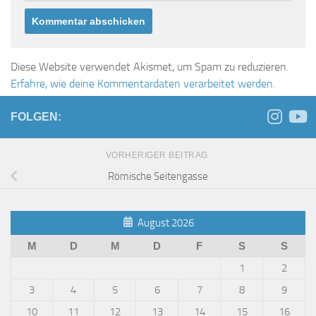
Diese Website verwendet Akismet, um Spam zu reduzieren.
Erfahre, wie deine Kommentardaten verarbeitet werden.
FOLGEN:
VORHERIGER BEITRAG
Römische Seitengasse
August 2026
M
D
M
D
F
S
S
1
2
3
4
5
6
7
8
9
10
11
12
13
14
15
16