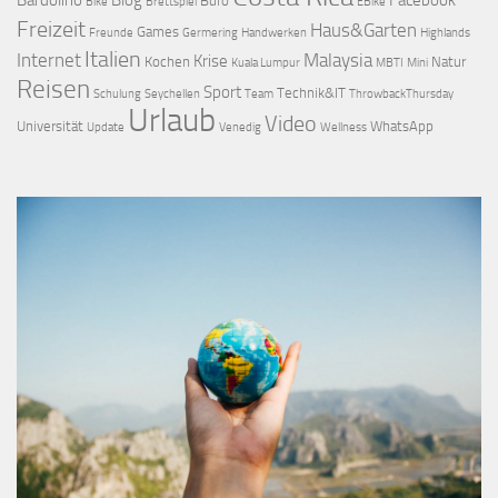
Bardolino
Blog
Facebook
Büro
Bike
Brettspiel
EBike
Freizeit
Haus&Garten
Games
Freunde
Germering
Handwerken
Highlands
Italien
Internet
Malaysia
Krise
Kochen
Natur
Kuala Lumpur
MBTI
Mini
Reisen
Sport
Technik&IT
Schulung
Seychellen
Team
ThrowbackThursday
Urlaub
Video
Universität
WhatsApp
Update
Venedig
Wellness