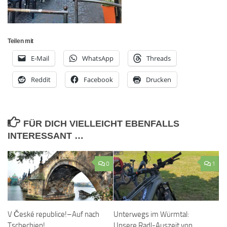
Teilen mit
E-Mail
WhatsApp
Threads
Reddit
Facebook
Drucken
FÜR DICH VIELLEICHT EBENFALLS
INTERESSANT …
0
1
Unterwegs im Würmtal:
V České republice!–Auf nach
Unsere Radl-Auszeit von
Tschechien!