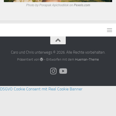
Photo by Porapak Apichodilok on
Pexels.com
Caro und Chris unterwegs © 2026. Alle Rechte vorbehalten.
Präsentiert von
- Entworfen mit dem
Hueman-Theme
DSGVO Cookie Consent mit Real Cookie Banner