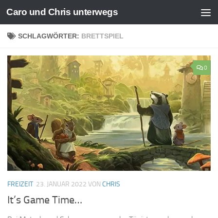
Caro und Chris unterwegs
Zum Inhalt springen
SCHLAGWÖRTER:
BRETTSPIEL
0
FREIZEIT
23. JANUAR 2022
VON
CHRIS
It’s Game Time…