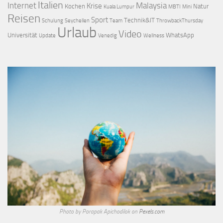
Italien
Internet
Malaysia
Krise
Kochen
Natur
Kuala Lumpur
MBTI
Mini
Reisen
Sport
Technik&IT
Schulung
Seychellen
Team
ThrowbackThursday
Urlaub
Video
Universität
WhatsApp
Update
Venedig
Wellness
Photo by Porapak Apichodilok on
Pexels.com