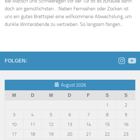
Bei Matsch und Schneeregen vor der Tür ist es zuhause dann
doch am gemütlichsten… Neben Fernsehen oder Zocken ist
uns ein gutes Brettspiel eine willkommene Abwechslung, um
dunkle Winterabende zu vertreiben. So langsam fangen...
FOLGEN:
August 2026
M
D
M
D
F
S
S
1
2
3
4
5
6
7
8
9
10
11
12
13
14
15
16
17
18
19
20
21
22
23