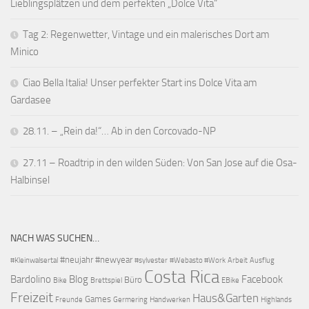
Lieblingsplätzen und dem perfekten „Dolce Vita“
Tag 2: Regenwetter, Vintage und ein malerisches Dort am
Minico
Ciao Bella Italia! Unser perfekter Start ins Dolce Vita am
Gardasee
28.11. – „Rein da!“… Ab in den Corcovado-NP
27.11 – Roadtrip in den wilden Süden: Von San Jose auf die Osa-
Halbinsel
NACH WAS SUCHEN…
#neujahr
#newyear
#Kleinwalsertal
#sylvester
#Webasto #Work
Arbeit
Ausflug
Costa Rica
Bardolino
Blog
Facebook
Büro
Bike
Brettspiel
EBike
Freizeit
Haus&Garten
Games
Freunde
Germering
Handwerken
Highlands