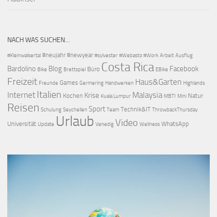
NACH WAS SUCHEN…
#neujahr
#newyear
#Kleinwalsertal
#sylvester
#Webasto #Work
Arbeit
Ausflug
Costa Rica
Bardolino
Blog
Facebook
Büro
Bike
Brettspiel
EBike
Freizeit
Haus&Garten
Games
Freunde
Germering
Handwerken
Highlands
Italien
Internet
Malaysia
Krise
Kochen
Natur
Kuala Lumpur
MBTI
Mini
Reisen
Sport
Technik&IT
Schulung
Seychellen
Team
ThrowbackThursday
Urlaub
Video
Universität
WhatsApp
Update
Venedig
Wellness