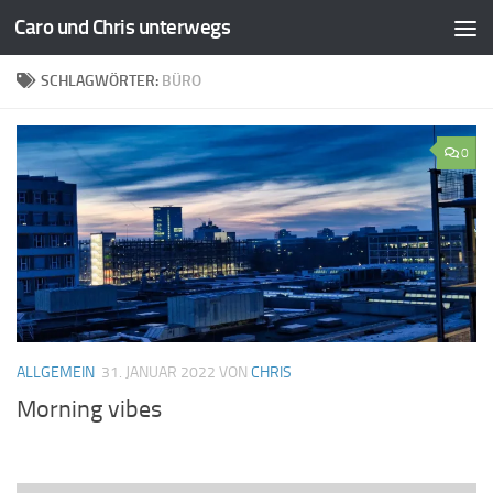
Caro und Chris unterwegs
Zum Inhalt springen
SCHLAGWÖRTER:
BÜRO
0
ALLGEMEIN
31. JANUAR 2022
VON
CHRIS
Morning vibes