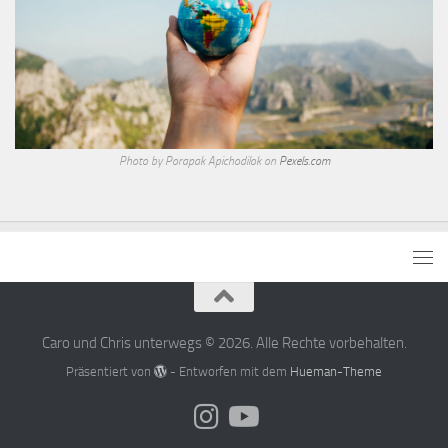
Photo by Porapak Apichodilok on
Pexels.com
Caro und Chris unterwegs © 2026. Alle Rechte vorbehalten.
Präsentiert von
- Entworfen mit dem
Hueman-Theme