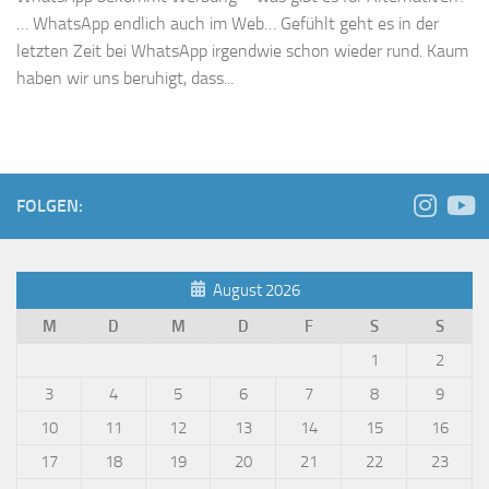
… WhatsApp endlich auch im Web… Gefühlt geht es in der
letzten Zeit bei WhatsApp irgendwie schon wieder rund. Kaum
haben wir uns beruhigt, dass...
FOLGEN:
August 2026
M
D
M
D
F
S
S
1
2
3
4
5
6
7
8
9
10
11
12
13
14
15
16
17
18
19
20
21
22
23