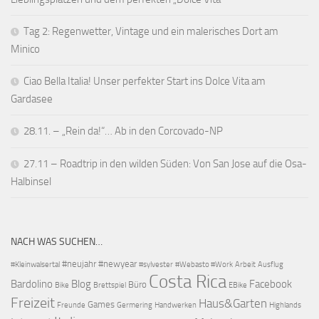
Tag 2: Regenwetter, Vintage und ein malerisches Dort am
Minico
Ciao Bella Italia! Unser perfekter Start ins Dolce Vita am
Gardasee
28.11. – „Rein da!“… Ab in den Corcovado-NP
27.11 – Roadtrip in den wilden Süden: Von San Jose auf die Osa-
Halbinsel
NACH WAS SUCHEN…
#neujahr
#newyear
#Kleinwalsertal
#sylvester
#Webasto #Work
Arbeit
Ausflug
Costa Rica
Bardolino
Blog
Facebook
Büro
Bike
Brettspiel
EBike
Freizeit
Haus&Garten
Games
Freunde
Germering
Handwerken
Highlands