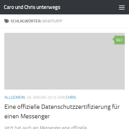
Caro und Chris unterwegs
Zum Inhalt springen
SCHLAGWÖRTER:
WHATSAPP
0
ALLGEMEIN
28. JANUAR 2015
VON
CHRIS
Eine offizielle Datenschutzzertifizierung für
einen Messenger
Jetzt hat auch ein Messenger eine offizielle