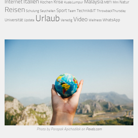
Italien
Internet
Malaysia
Krise
Kochen
Natur
Kuala Lumpur
MBTI
Mini
Reisen
Sport
Technik&IT
Schulung
Seychellen
Team
ThrowbackThursday
Urlaub
Video
Universität
WhatsApp
Update
Venedig
Wellness
Photo by Porapak Apichodilok on
Pexels.com