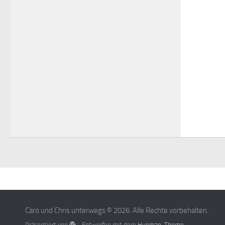
Caro und Chris unterwegs © 2026. Alle Rechte vorbehalten.
Präsentiert von
- Entworfen mit dem
Hueman-Theme