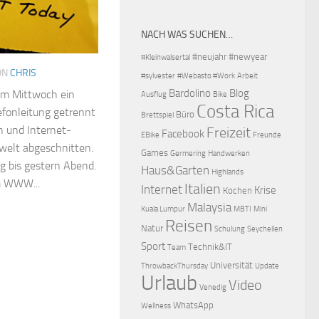
NACH WAS SUCHEN…
#neujahr
#newyear
#Kleinwalsertal
ON
CHRIS
#sylvester
#Webasto #Work
Arbeit
Bardolino
Blog
m Mittwoch ein
Ausflug
Bike
Costa Rica
efonleitung getrennt
Büro
Brettspiel
h und Internet-
Freizeit
Facebook
EBike
Freunde
welt abgeschnitten.
Games
Germering
Handwerken
g bis gestern Abend.
Haus&Garten
Highlands
m WWW...
Italien
Internet
Krise
Kochen
Malaysia
Kuala Lumpur
MBTI
Mini
Reisen
Natur
Schulung
Seychellen
Sport
Technik&IT
Team
Universität
ThrowbackThursday
Update
Urlaub
Video
Venedig
WhatsApp
Wellness