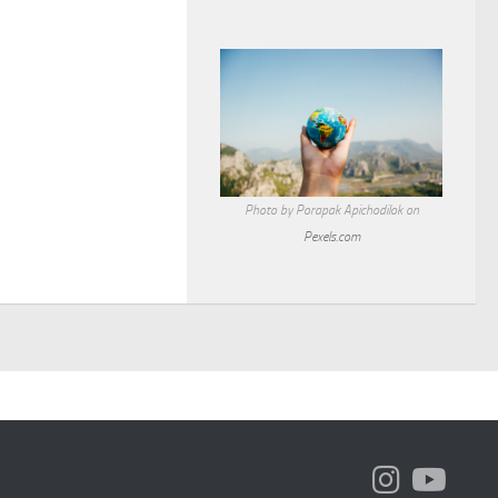
Photo by Porapak Apichodilok on
Pexels.com