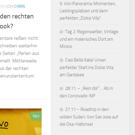
5: Von Panorama-Momenten,
015
VON
CHRIS
Lieblingsplätzen und dem
 den rechten
perfekten „Dolce Vita“
book?
Tag 2: Regenwetter, Vintage
ntare reißen nicht
und ein malerisches Dort am
chreiben weiterhin
Minico
e Seiten „Perlen aus
Ciao Bella Italia! Unser
melt. Mittlerweile
perfekter Start ins Dolce Vita
aus der rechten
am Gardasee
Denunziantentum
28.11. – „Rein da!“… Ab in
den Corcovado-NP
27.11 – Roadtrip in den
0
wilden Süden: Von San Jose auf
die Osa-Halbinsel