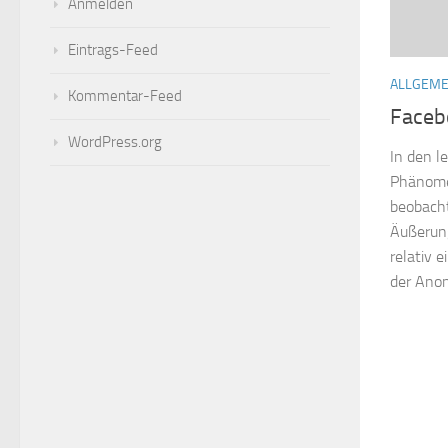
Anmelden
Eintrags-Feed
ALLGEME
Kommentar-Feed
Faceb
WordPress.org
In den 
Phänome
beobacht
Äußerung
relativ 
der Anon