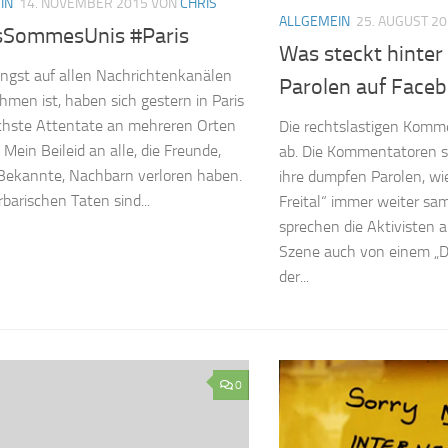
IN
14. NOVEMBER 2015
VON
CHRIS
ALLGEMEIN
25. AUGUST 2
SommesUnis #Paris
Was steckt hinter
ngst auf allen Nachrichtenkanälen
Parolen auf Face
hmen ist, haben sich gestern in Paris
chste Attentate an mehreren Orten
Die rechtslastigen Komme
 Mein Beileid an alle, die Freunde,
ab. Die Kommentatoren s
 Bekannte, Nachbarn verloren haben.
ihre dumpfen Parolen, wi
rbarischen Taten sind...
Freital“ immer weiter sam
sprechen die Aktivisten 
Szene auch von einem „
der...
0