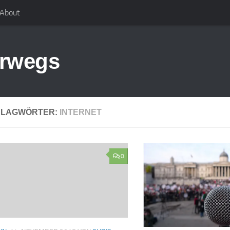
About
erwegs
HLAGWÖRTER:
INTERNET
0