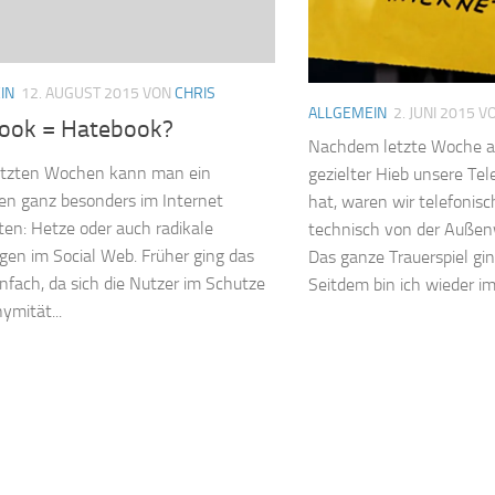
IN
12. AUGUST 2015
VON
CHRIS
ALLGEMEIN
2. JUNI 2015
V
ook = Hatebook?
Nachdem letzte Woche a
letzten Wochen kann man ein
gezielter Hieb unsere Tel
n ganz besonders im Internet
hat, waren wir telefonisc
en: Hetze oder auch radikale
technisch von der Außen
en im Social Web. Früher ging das
Das ganze Trauerspiel gin
einfach, da sich die Nutzer im Schutze
Seitdem bin ich wieder i
ymität...