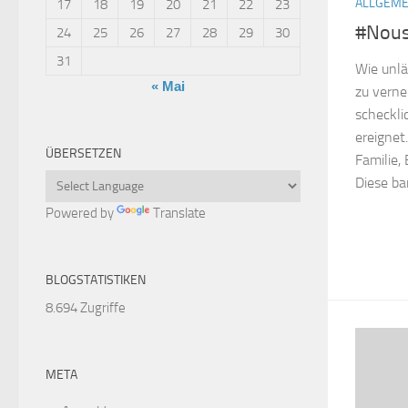
ALLGEME
17
18
19
20
21
22
23
#Nous
24
25
26
27
28
29
30
31
Wie unlä
« Mai
zu verne
scheckli
ereignet.
ÜBERSETZEN
Familie,
Diese ba
Powered by
Translate
BLOGSTATISTIKEN
8.694 Zugriffe
META