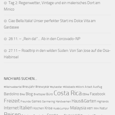
Tag 2: Regenwetter, Vintage und ein malerisches Dort am
Minico
Ciao Bella Italia! Unser perfekter Start ins Dolce Vita am
Gardasee
28.11. – „Rein da!“… Ab in den Corcovado-NP
27.11 – Roadtrip in den wilden Süden: Von San Jose auf die Osa-
Halbinsel
NACH WAS SUCHEN…
#neujahr
#newyear
#Kleinwalsertal
#sylvester
#Webasto #Work
Arbeit
Ausflug
Costa Rica
Bardolino
Blog
Facebook
Büro
Bike
Brettspiel
EBike
Freizeit
Haus&Garten
Games
Freunde
Germering
Handwerken
Highlands
Italien
Internet
Malaysia
Krise
Kochen
Natur
Kuala Lumpur
MBTI
Mini
Reisen