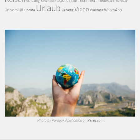
Sport
Technik&IT
Schulung
Seychellen
Team
ThrowbackThursday
Urlaub
Video
Universität
WhatsApp
Update
Venedig
Wellness
Photo by Porapak Apichodilok on
Pexels.com