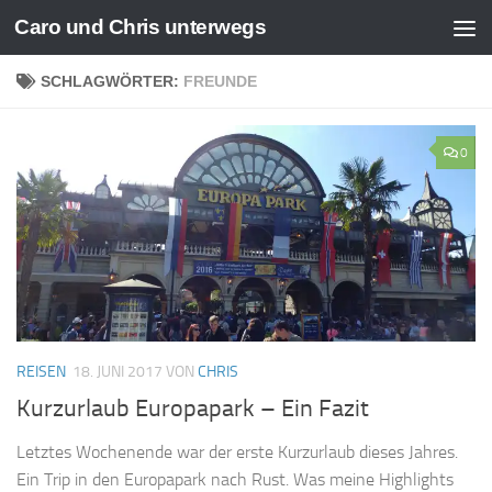
Caro und Chris unterwegs
Zum Inhalt springen
SCHLAGWÖRTER:
FREUNDE
0
REISEN
18. JUNI 2017
VON
CHRIS
Kurzurlaub Europapark – Ein Fazit
Letztes Wochenende war der erste Kurzurlaub dieses Jahres.
Ein Trip in den Europapark nach Rust. Was meine Highlights