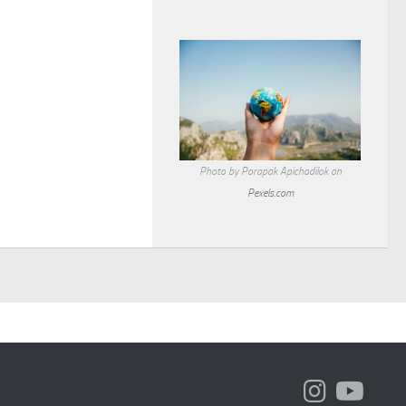
Photo by Porapak Apichodilok on
Pexels.com