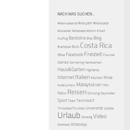
NACH WAS SUCHEN…
#neujahr
#newyear
#Kleinwalsertal
#sylvester
#Webasto #Work
Arbeit
Bardolino
Blog
Ausflug
Bike
Costa Rica
Büro
Brettspiel
Freizeit
Facebook
EBike
Freunde
Games
Germering
Handwerken
Haus&Garten
Highlands
Italien
Internet
Krise
Kochen
Malaysia
Kuala Lumpur
MBTI
Mini
Reisen
Natur
Schulung
Seychellen
Sport
Technik&IT
Team
Universität
ThrowbackThursday
Update
Urlaub
Video
Venedig
WhatsApp
Wellness