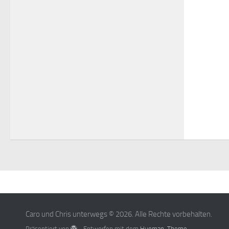
Caro und Chris unterwegs © 2026. Alle Rechte vorbehalten.
Präsentiert von
- Entworfen mit dem
Hueman-Theme