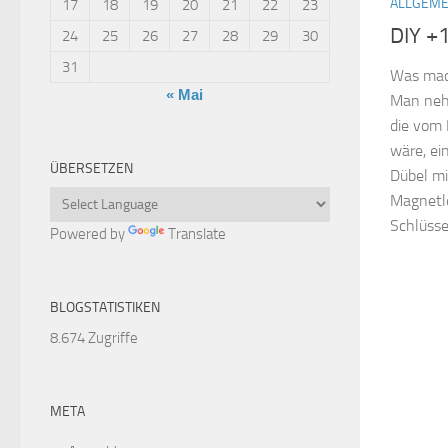
ALLGEME
17
18
19
20
21
22
23
DIY +
24
25
26
27
28
29
30
31
Was mach
« Mai
Man nehm
die vom
wäre, ei
ÜBERSETZEN
Dübel mi
Magnetle
Schlüssel
Powered by
Translate
BLOGSTATISTIKEN
8.674 Zugriffe
META