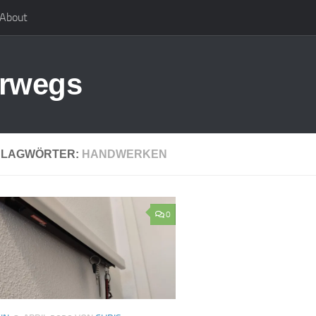
About
erwegs
HLAGWÖRTER:
HANDWERKEN
0