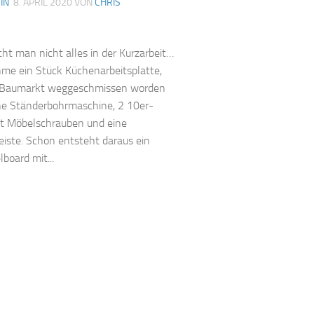
IN
8. APRIL 2020
VON
CHRIS
1
t man nicht alles in der Kurzarbeit…
e ein Stück Küchenarbeitsplatte,
 Baumarkt weggeschmissen worden
ne Ständerbohrmaschine, 2 10er-
t Möbelschrauben und eine
iste. Schon entsteht daraus ein
board mit...