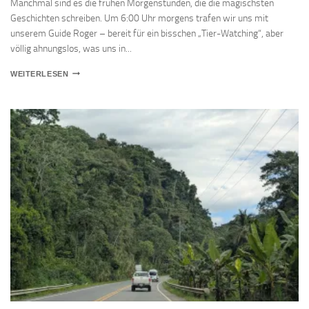
Manchmal sind es die frühen Morgenstunden, die die magischsten
Geschichten schreiben. Um 6:00 Uhr morgens trafen wir uns mit
unserem Guide Roger – bereit für ein bisschen „Tier-Watching“, aber
völlig ahnungslos, was uns in...
28.11.
WEITERLESEN
–
„REIN
DA!“…
AB
IN
DEN
CORCOVADO-
NP