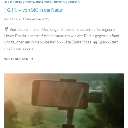
ALLGEMEIN
|
COSTA RICA 2025
|
REISEN
|
VIDEOS
16.11. – von SJO in die Natur
Von
Chris
17. November 2025
Vom Asphalt in den Dschungel: Anreise ins autofreie Tortuguero
Unser Roadtrip startet! Heute tauschen wir vier Räder gegen ein Boot
und tauchen ein in die wilde Karibikküste Costa Ricas.
Quick-Start
mit Hindernissen...
16.11.
WEITERLESEN
–
VON
SJO
IN
DIE
NATUR