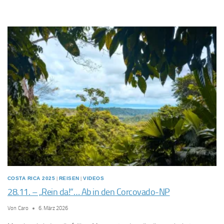
COSTA RICA 2025
|
REISEN
|
VIDEOS
28.11. – „Rein da!“… Ab in den Corcovado-NP
Von
Caro
6. März 2026