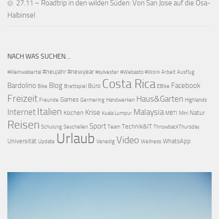
27.11 – Roadtrip in den wilden Süden: Von San Jose auf die Osa-
Halbinsel
NACH WAS SUCHEN…
#neujahr
#newyear
#Kleinwalsertal
#sylvester
#Webasto #Work
Arbeit
Ausflug
Costa Rica
Bardolino
Blog
Facebook
Büro
Bike
Brettspiel
EBike
Freizeit
Haus&Garten
Games
Freunde
Germering
Handwerken
Highlands
Italien
Internet
Malaysia
Krise
Kochen
Natur
Kuala Lumpur
MBTI
Mini
Reisen
Sport
Technik&IT
Schulung
Seychellen
Team
ThrowbackThursday
Urlaub
Video
Universität
WhatsApp
Update
Venedig
Wellness