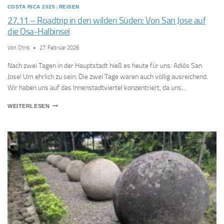
COSTA RICA 2025
|
REISEN
27.11 – Roadtrip in den wilden Süden: Von San Jose auf
die Osa-Halbinsel
Von
Chris
27. Februar 2026
Nach zwei Tagen in der Hauptstadt hieß es heute für uns: Adiós San
Jose! Um ehrlich zu sein: Die zwei Tage waren auch völlig ausreichend.
Wir haben uns auf das Innenstadtviertel konzentriert, da uns...
27.11
WEITERLESEN
–
ROADTRIP
IN
DEN
WILDEN
SÜDEN:
VON
SAN
JOSE
AUF