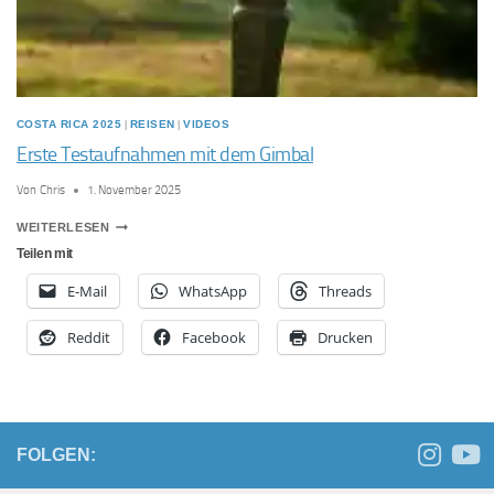
COSTA RICA 2025
|
REISEN
|
VIDEOS
Erste Testaufnahmen mit dem Gimbal
Von
Chris
1. November 2025
ERSTE
WEITERLESEN
TESTAUFNAHMEN
Teilen mit
MIT
E-Mail
WhatsApp
Threads
DEM
GIMBAL
Reddit
Facebook
Drucken
FOLGEN: