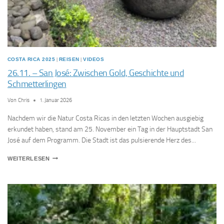
DIE
OSA-
HALBINSEL
COSTA RICA 2025
|
REISEN
|
VIDEOS
26.11. – San José: Zwischen Gold, Geschichte und
Schmetterlingen
Von
Chris
1. Januar 2026
Nachdem wir die Natur Costa Ricas in den letzten Wochen ausgiebig
erkundet haben, stand am 25. November ein Tag in der Hauptstadt San
José auf dem Programm. Die Stadt ist das pulsierende Herz des...
26.11.
WEITERLESEN
–
SAN
JOSÉ:
ZWISCHEN
GOLD,