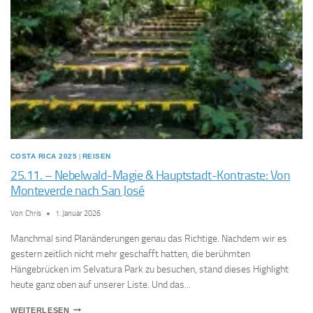
GESCHICHTE
UND
SCHMETTERLINGEN
COSTA RICA 2025
|
REISEN
25.11. – Nebelwald-Magie & Hauptstadt-Kontraste: Von
Monteverde nach San José
Von
Chris
1. Januar 2026
Manchmal sind Planänderungen genau das Richtige. Nachdem wir es
gestern zeitlich nicht mehr geschafft hatten, die berühmten
Hängebrücken im Selvatura Park zu besuchen, stand dieses Highlight
heute ganz oben auf unserer Liste. Und das...
25.11.
WEITERLESEN