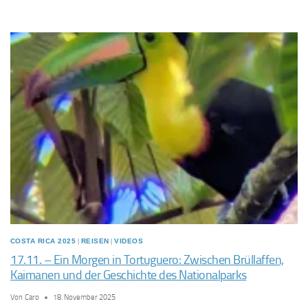
–
NEBELWALD-
MAGIE
&
HAUPTSTADT-
KONTRASTE:
VON
MONTEVERDE
NACH
SAN
JOSÉ
COSTA RICA 2025
|
REISEN
|
VIDEOS
17.11. – Ein Morgen in Tortuguero: Zwischen Brüllaffen,
Kaimanen und der Geschichte des Nationalparks
Von
Caro
18. November 2025