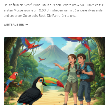
Heute früh hieß es für uns: Raus aus den Federn um 4:50. Pünktlich zur
ersten Morgensonne um 5:50 Uhr stiegen wir mit 5 anderen Reisenden
und unserem Guide aufs Boot. Die Fahrt führte uns...
17.11.
WEITERLESEN
–
EIN
MORGEN
IN
TORTUGUERO:
ZWISCHEN
BRÜLLAFFEN,
KAIMANEN
UND
DER
GESCHICHTE
DES
NATIONALPARKS