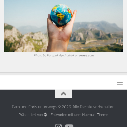
Photo by Porapak Apichodilok on
Pexels.com
Caro und Chris unterwegs © 2026. Alle Rechte vorbehalten.
Präsentiert von
- Entworfen mit dem
Hueman-Theme