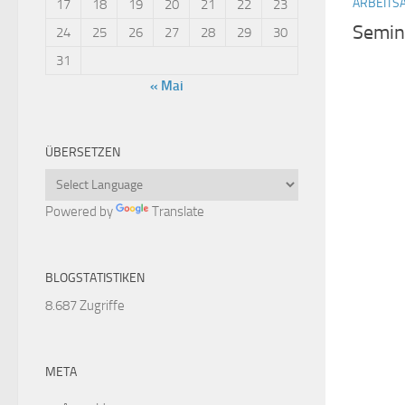
ARBEITS
17
18
19
20
21
22
23
Semin
24
25
26
27
28
29
30
31
« Mai
ÜBERSETZEN
Powered by
Translate
BLOGSTATISTIKEN
8.687 Zugriffe
META