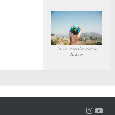
Photo by Porapak Apichodilok on
Pexels.com