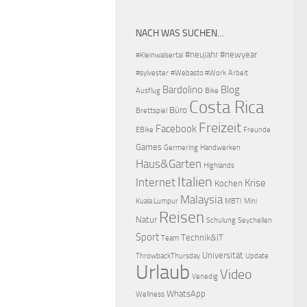
NACH WAS SUCHEN…
#neujahr
#newyear
#Kleinwalsertal
#sylvester
#Webasto #Work
Arbeit
Bardolino
Blog
Ausflug
Bike
Costa Rica
Büro
Brettspiel
Freizeit
Facebook
EBike
Freunde
Games
Germering
Handwerken
Haus&Garten
Highlands
Italien
Internet
Krise
Kochen
Malaysia
Kuala Lumpur
MBTI
Mini
Reisen
Natur
Schulung
Seychellen
Sport
Technik&IT
Team
Universität
ThrowbackThursday
Update
Urlaub
Video
Venedig
WhatsApp
Wellness