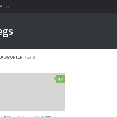
About
egs
LAGWÖRTER:
TEAM
0