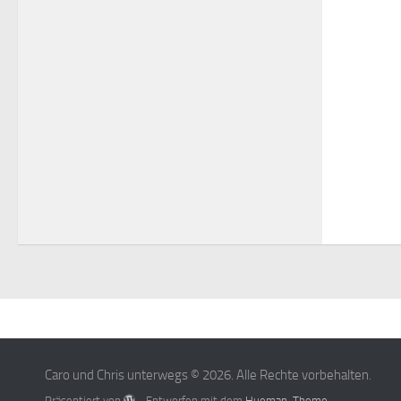
Caro und Chris unterwegs © 2026. Alle Rechte vorbehalten.
Präsentiert von
- Entworfen mit dem
Hueman-Theme