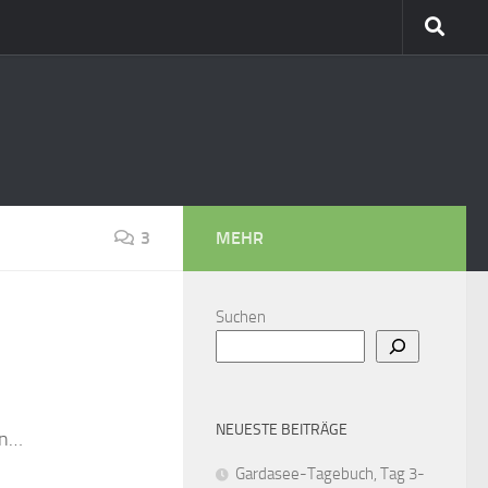
3
MEHR
Suchen
NEUESTE BEITRÄGE
en…
Gardasee-Tagebuch, Tag 3-