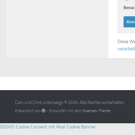
Benach
Diese We
verarbei
Caro und Chris unterwegs © 2026. Alle Rechte vorbehalten.
Präsentiert von
- Entworfen mit dem
Hueman-Theme
DSGVO Cookie Consent mit Real Cookie Banner