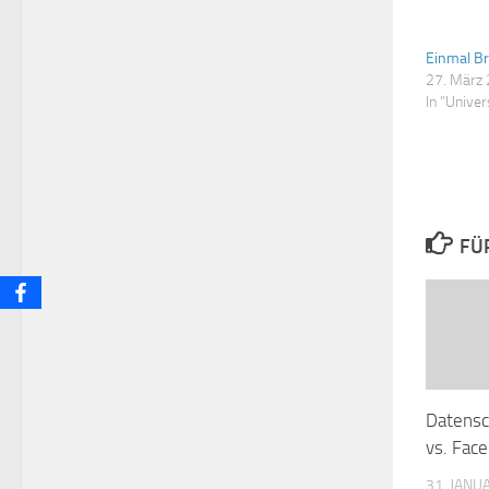
Einmal Br
27. März
In "Univer
FÜ
Datens
vs. Fac
31. JANU