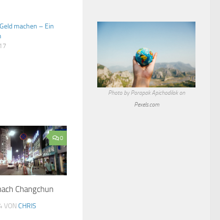
 Geld machen – Ein
h
017
Photo by Porapak Apichodilok on
Pexels.com
0
 nach Changchun
4
VON
CHRIS