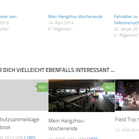
oker sein…
Mein Hangzhou-Wochenende
Fahrdaten zu
 2015
14. April 2014
Selbstversuc
sität"
In "Allgemein"
22. Januar 2
In "Allgemein"
R DICH VIELLEICHT EBENFALLS INTERESSANT …
0
0
chutzsammelklage
Field Trip
Mein Hangzhou-
ebook
Wochenende
22. JUNI 201
AR 2015
VON
CHRIS