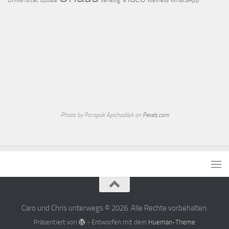
Update
Venedig
Wellness
Photo by Porapak Apichodilok on
Pexels.com
Caro und Chris unterwegs © 2026. Alle Rechte vorbehalten.
Präsentiert von
- Entworfen mit dem
Hueman-Theme