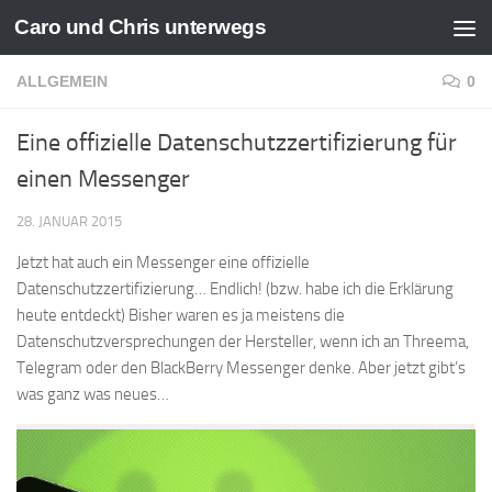
Caro und Chris unterwegs
Zum Inhalt springen
ALLGEMEIN
0
Eine offizielle Datenschutzzertifizierung für
einen Messenger
28. JANUAR 2015
Jetzt hat auch ein Messenger eine offizielle
Datenschutzzertifizierung… Endlich! (bzw. habe ich die Erklärung
heute entdeckt) Bisher waren es ja meistens die
Datenschutzversprechungen der Hersteller, wenn ich an Threema,
Telegram oder den BlackBerry Messenger denke. Aber jetzt gibt’s
was ganz was neues…