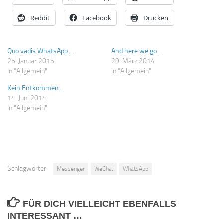
Reddit
Facebook
Drucken
Quo vadis WhatsApp…
And here we go…
25. Januar 2015
29. März 2014
In "Allgemein"
In "Allgemein"
Kein Entkommen…
14. Juni 2014
In "Allgemein"
Schlagwörter:
Messenger
WeChat
WhatsApp
FÜR DICH VIELLEICHT EBENFALLS
INTERESSANT …