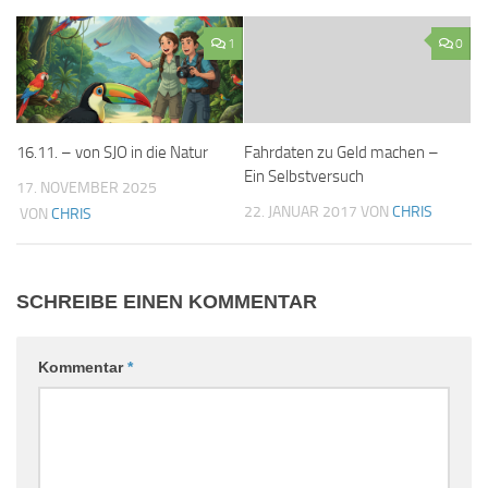
1
0
16.11. – von SJO in die Natur
Fahrdaten zu Geld machen –
Ein Selbstversuch
17. NOVEMBER 2025
22. JANUAR 2017
VON
CHRIS
VON
CHRIS
SCHREIBE EINEN KOMMENTAR
Kommentar
*