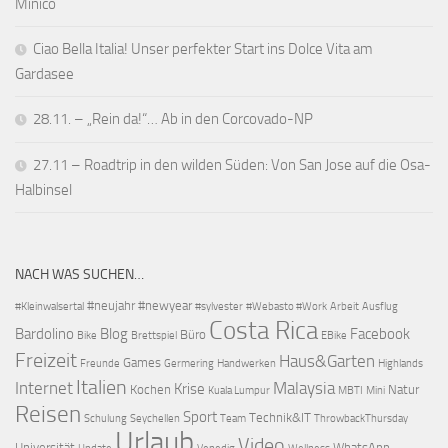
Minico
Ciao Bella Italia! Unser perfekter Start ins Dolce Vita am
Gardasee
28.11. – „Rein da!“… Ab in den Corcovado-NP
27.11 – Roadtrip in den wilden Süden: Von San Jose auf die Osa-
Halbinsel
NACH WAS SUCHEN…
#neujahr
#newyear
#Kleinwalsertal
#sylvester
#Webasto #Work
Arbeit
Ausflug
Costa Rica
Bardolino
Blog
Facebook
Büro
Bike
Brettspiel
EBike
Freizeit
Haus&Garten
Games
Freunde
Germering
Handwerken
Highlands
Italien
Internet
Malaysia
Krise
Kochen
Natur
Kuala Lumpur
MBTI
Mini
Reisen
Sport
Technik&IT
Schulung
Seychellen
Team
ThrowbackThursday
Urlaub
Video
Universität
WhatsApp