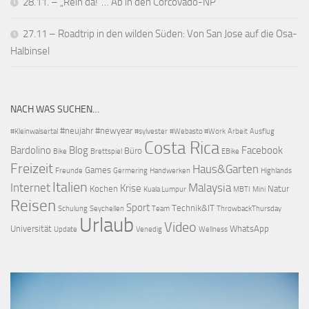
28.11. – „Rein da!“… Ab in den Corcovado-NP
27.11 – Roadtrip in den wilden Süden: Von San Jose auf die Osa-
Halbinsel
NACH WAS SUCHEN…
#neujahr
#newyear
#Kleinwalsertal
#sylvester
#Webasto #Work
Arbeit
Ausflug
Costa Rica
Bardolino
Blog
Facebook
Büro
Bike
Brettspiel
EBike
Freizeit
Haus&Garten
Games
Freunde
Germering
Handwerken
Highlands
Italien
Internet
Malaysia
Krise
Kochen
Natur
Kuala Lumpur
MBTI
Mini
Reisen
Sport
Technik&IT
Schulung
Seychellen
Team
ThrowbackThursday
Urlaub
Video
Universität
WhatsApp
Update
Venedig
Wellness