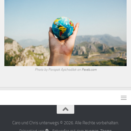
Photo by Porapak Apichodilok on
Pexels.com
Caro und Chris unterwegs © 2026. Alle Rechte vorbehalten.
Präsentiert von
- Entworfen mit dem
Hueman-Theme