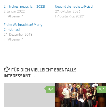
Ein frohes, neues Jahr 2022!
Uuuund die nächste Reise!
2. Januar 2022
27. Oktober 2025
In "Allgemein"
In "Costa Rica 2025"
Frohe Weihnachten! Merry
Christmas!
24. Dezember 2018
In "Allgemein"
FÜR DICH VIELLEICHT EBENFALLS
INTERESSANT …
0
0