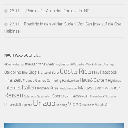
28.11. – „Rein da!“… Ab in den Corcovado-NP
27.11 – Roadtrip in den wilden Süden: Von San Jose auf die Osa-
Halbinsel
NACH WAS SUCHEN…
#neujahr
#newyear
#Kleinwalsertal
#sylvester
#Webasto #Work
Arbeit
Ausflug
Costa Rica
Bardolino
Blog
Facebook
Büro
Bike
Brettspiel
EBike
Freizeit
Haus&Garten
Games
Freunde
Germering
Handwerken
Highlands
Italien
Internet
Malaysia
Krise
Kochen
Natur
Kuala Lumpur
MBTI
Mini
Reisen
Sport
Technik&IT
Schulung
Seychellen
Team
ThrowbackThursday
Urlaub
Video
Universität
WhatsApp
Update
Venedig
Wellness