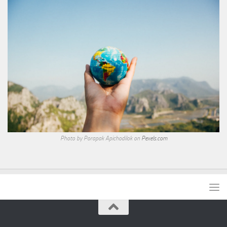
Photo by Porapak Apichodilok on
Pexels.com