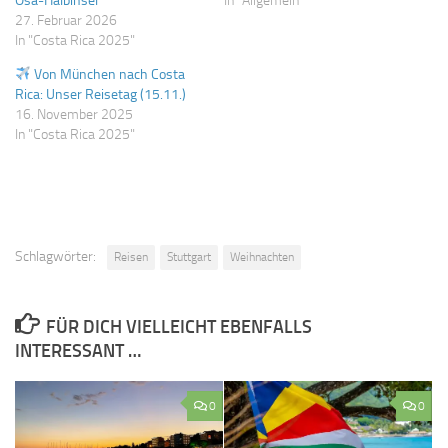
Osa-Halbinsel
In "Allgemein"
27. Februar 2026
In "Costa Rica 2025"
Von München nach Costa
Rica: Unser Reisetag (15.11.)
16. November 2025
In "Costa Rica 2025"
Schlagwörter:
Reisen
Stuttgart
Weihnachten
FÜR DICH VIELLEICHT EBENFALLS
INTERESSANT …
0
0