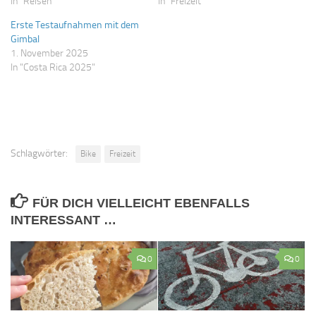
In "Reisen"
In "Freizeit"
Erste Testaufnahmen mit dem
Gimbal
1. November 2025
In "Costa Rica 2025"
Schlagwörter:
Bike
Freizeit
FÜR DICH VIELLEICHT EBENFALLS
INTERESSANT …
0
0