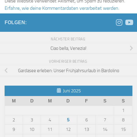
Diese Website verwendet Akismet, um Spam zu reduzieren.
Erfahre, wie deine Kommentardaten verarbeitet werden.
FOLGEN:
NÄCHSTER BEITRAG
Ciao bella, Venezia!
VORHERIGER BEITRAG
Gardasee erleben: Unser Frühjahrsurlaub in Bardolino
Juni 2025
M
D
M
D
F
S
S
1
2
3
4
5
6
7
8
9
10
11
12
13
14
15