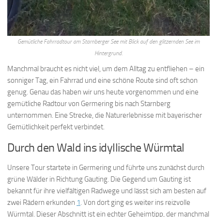
Gemütliche Fahrradtour am Starnberger See mit Blick auf den glitzernden See im
Hintergrund.
Manchmal braucht es nicht viel, um dem Alltag zu entfliehen – ein
sonniger Tag, ein Fahrrad und eine schöne Route sind oft schon
genug. Genau das haben wir uns heute vorgenommen und eine
gemütliche Radtour von Germering bis nach Starnberg
unternommen. Eine Strecke, die Naturerlebnisse mit bayerischer
Gemütlichkeit perfekt verbindet.
Durch den Wald ins idyllische Würmtal
Unsere Tour startete in Germering und führte uns zunächst durch
grüne Wälder in Richtung Gauting. Die Gegend um Gauting ist
bekannt für ihre vielfältigen Radwege und lässt sich am besten auf
zwei Rädern erkunden
1
. Von dort ging es weiter ins reizvolle
Würmtal. Dieser Abschnitt ist ein echter Geheimtipp, der manchmal