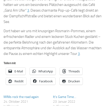
hatten wir uns ein besonderes Plätzchen ausgesucht: das Café
„Ganz Am Ufer“
3
. Dieses charmante Pop-up-Café liegt direkt an
der Dampfschiffstraße und bietet einen wunderbaren Blick auf den
See.
Dort haben wir uns mit knusprigen Rosmarin-Pommes, einem
erfrischenden Radler und einem leckeren Stück Kuchen gestärkt –
die perfekte Belohnung nach den gefahrenen Kilometern. Die
entspannte Atmosphäre und der Ausblick auf das Wasser machten
die Pause zu einem echten Highlight unserer Tour
3
.
Teilen mit
E-Mail
WhatsApp
Threads
Reddit
Facebook
Drucken
MINIs rock the road again
It’s Game Time…
24. Oktober 2021
23. Januar 2022