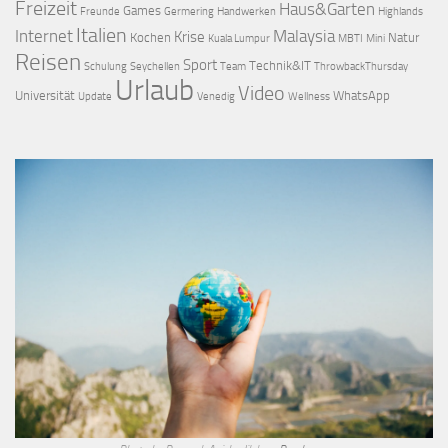
Freizeit
Haus&Garten
Games
Freunde
Germering
Handwerken
Highlands
Italien
Internet
Malaysia
Krise
Kochen
Natur
Kuala Lumpur
MBTI
Mini
Reisen
Sport
Technik&IT
Schulung
Seychellen
Team
ThrowbackThursday
Urlaub
Video
Universität
WhatsApp
Update
Venedig
Wellness