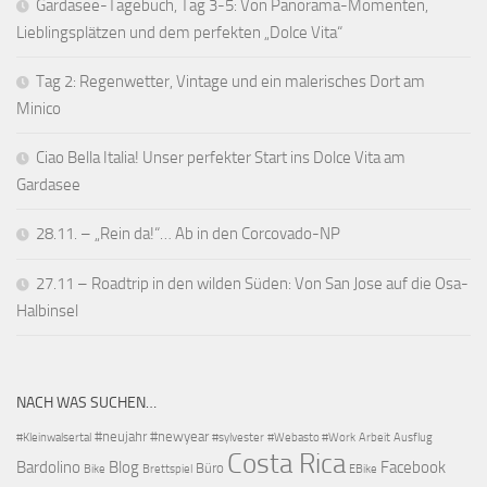
Gardasee-Tagebuch, Tag 3-5: Von Panorama-Momenten,
Lieblingsplätzen und dem perfekten „Dolce Vita“
Tag 2: Regenwetter, Vintage und ein malerisches Dort am
Minico
Ciao Bella Italia! Unser perfekter Start ins Dolce Vita am
Gardasee
28.11. – „Rein da!“… Ab in den Corcovado-NP
27.11 – Roadtrip in den wilden Süden: Von San Jose auf die Osa-
Halbinsel
NACH WAS SUCHEN…
#neujahr
#newyear
#Kleinwalsertal
#sylvester
#Webasto #Work
Arbeit
Ausflug
Costa Rica
Bardolino
Blog
Facebook
Büro
Bike
Brettspiel
EBike