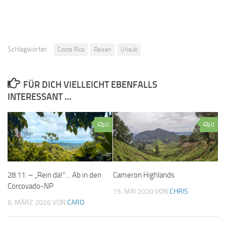
Schlagwörter:
Costa Rica
Reisen
Urlaub
FÜR DICH VIELLEICHT EBENFALLS
INTERESSANT …
0
0
28.11. – „Rein da!“… Ab in den
Cameron Highlands
Corcovado-NP
15. MAI 2020
VON
CHRIS
6. MÄRZ 2026
VON
CARO