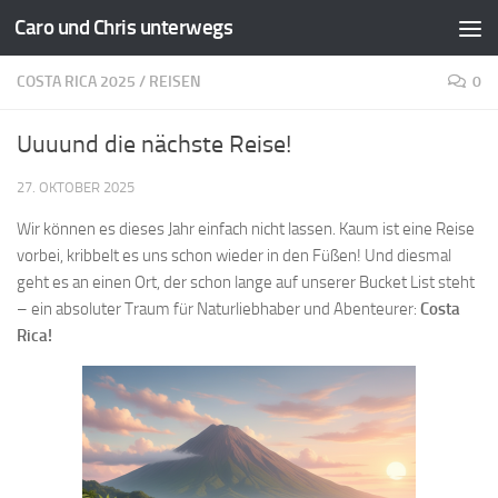
Caro und Chris unterwegs
Zum Inhalt springen
COSTA RICA 2025
/
REISEN
0
Uuuund die nächste Reise!
27. OKTOBER 2025
Wir können es dieses Jahr einfach nicht lassen. Kaum ist eine Reise
vorbei, kribbelt es uns schon wieder in den Füßen! Und diesmal
geht es an einen Ort, der schon lange auf unserer Bucket List steht
– ein absoluter Traum für Naturliebhaber und Abenteurer:
Costa
Rica!