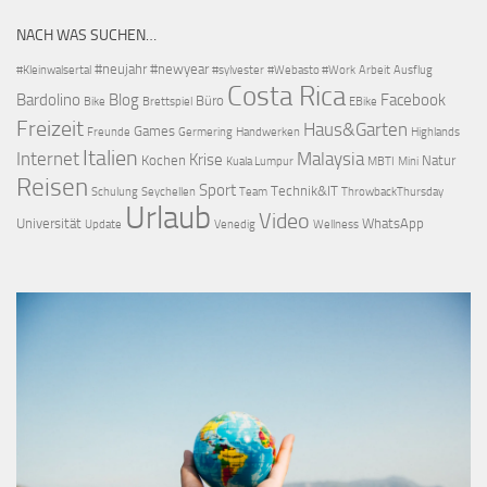
NACH WAS SUCHEN…
#neujahr
#newyear
#Kleinwalsertal
#sylvester
#Webasto #Work
Arbeit
Ausflug
Costa Rica
Bardolino
Blog
Facebook
Büro
Bike
Brettspiel
EBike
Freizeit
Haus&Garten
Games
Freunde
Germering
Handwerken
Highlands
Italien
Internet
Malaysia
Krise
Kochen
Natur
Kuala Lumpur
MBTI
Mini
Reisen
Sport
Technik&IT
Schulung
Seychellen
Team
ThrowbackThursday
Urlaub
Video
Universität
WhatsApp
Update
Venedig
Wellness