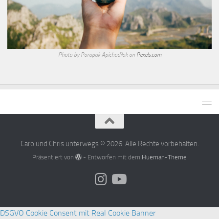
Photo by Porapak Apichodilok on
Pexels.com
Caro und Chris unterwegs © 2026. Alle Rechte vorbehalten.
Präsentiert von
- Entworfen mit dem
Hueman-Theme
DSGVO Cookie Consent mit Real Cookie Banner