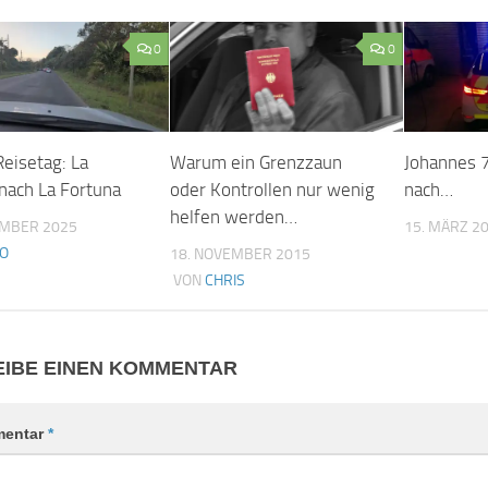
0
0
Reisetag: La
Warum ein Grenzzaun
Johannes 7
nach La Fortuna
oder Kontrollen nur wenig
nach…
helfen werden…
EMBER 2025
15. MÄRZ 2
O
18. NOVEMBER 2015
VON
CHRIS
IBE EINEN KOMMENTAR
entar
*