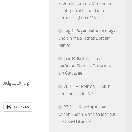
5: Von Panorama-Momenten,
Lieblingsplätzen und dem
perfekten „Dolce Vita“
Tag 2: Regenwetter, Vintage
und ein malerisches Dort am
Minico
Ciao Bella Italia! Unser
perfekter Start ins Dolce Vita
am Gardasee
_bjdgqzck.jpg
28.11. – „Rein da!“… Ab in
den Corcovado-NP
Drucken
27.11 – Roadtrip in den
wilden Süden: Von San Jose auf
die Osa-Halbinsel