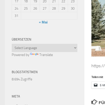
17
18
19
20
21
22
23
24
25
26
27
28
29
30
31
« Mai
ÜBERSETZEN
Powered by
Translate
https:/
BLOGSTATISTIKEN
Teilen mit
8.694 Zugriffe
E-M
META
FÜ