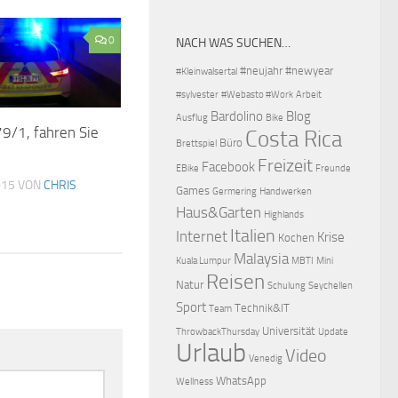
0
NACH WAS SUCHEN…
#neujahr
#newyear
#Kleinwalsertal
#sylvester
#Webasto #Work
Arbeit
Bardolino
Blog
Ausflug
Bike
9/1, fahren Sie
Costa Rica
Büro
Brettspiel
Freizeit
Facebook
EBike
Freunde
015
VON
CHRIS
Games
Germering
Handwerken
Haus&Garten
Highlands
Italien
Internet
Krise
Kochen
Malaysia
Kuala Lumpur
MBTI
Mini
Reisen
Natur
Schulung
Seychellen
Sport
Technik&IT
Team
Universität
ThrowbackThursday
Update
Urlaub
Video
Venedig
WhatsApp
Wellness