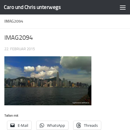
Caro und Chris unterwegs
Zum Inhalt springen
IMAG2094
IMAG2094
22. FEBRUAR 2015
Teilen mit
E-Mail
WhatsApp
Threads