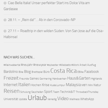
Ciao Bella Italia! Unser perfekter Start ins Dolce Vita am
Gardasee
28.11. – „Rein da!“… Ab in den Corcovado-NP
27.11 – Roadtrip in den wilden Süden: Von San Jose auf die Osa-
Halbinsel
NACH WAS SUCHEN…
#neujahr
#newyear
#Kleinwalsertal
#sylvester
#Webasto #Work
Arbeit
Ausflug
Costa Rica
Bardolino
Blog
Facebook
Büro
Bike
Brettspiel
EBike
Freizeit
Haus&Garten
Games
Freunde
Germering
Handwerken
Highlands
Italien
Internet
Malaysia
Krise
Kochen
Natur
Kuala Lumpur
MBTI
Mini
Reisen
Sport
Technik&IT
Schulung
Seychellen
Team
ThrowbackThursday
Urlaub
Video
Universität
WhatsApp
Update
Venedig
Wellness