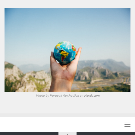
Photo by Porapak Apichodilok on
Pexels.com