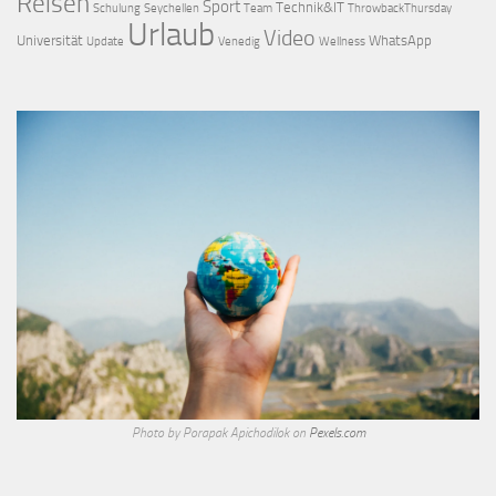
Reisen
Sport
Technik&IT
Schulung
Seychellen
Team
ThrowbackThursday
Urlaub
Video
Universität
WhatsApp
Update
Venedig
Wellness
Photo by Porapak Apichodilok on
Pexels.com