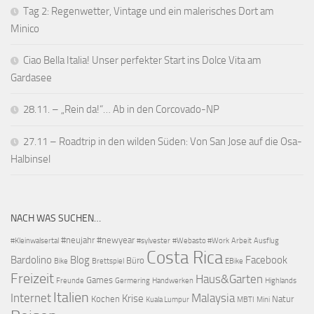
Tag 2: Regenwetter, Vintage und ein malerisches Dort am
Minico
Ciao Bella Italia! Unser perfekter Start ins Dolce Vita am
Gardasee
28.11. – „Rein da!“… Ab in den Corcovado-NP
27.11 – Roadtrip in den wilden Süden: Von San Jose auf die Osa-
Halbinsel
NACH WAS SUCHEN…
#neujahr
#newyear
#Kleinwalsertal
#sylvester
#Webasto #Work
Arbeit
Ausflug
Costa Rica
Bardolino
Blog
Facebook
Büro
Bike
Brettspiel
EBike
Freizeit
Haus&Garten
Games
Freunde
Germering
Handwerken
Highlands
Italien
Internet
Malaysia
Krise
Kochen
Natur
Kuala Lumpur
MBTI
Mini