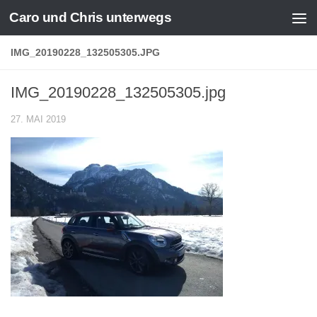
Caro und Chris unterwegs
Zum Inhalt springen
IMG_20190228_132505305.JPG
IMG_20190228_132505305.jpg
27. MAI 2019