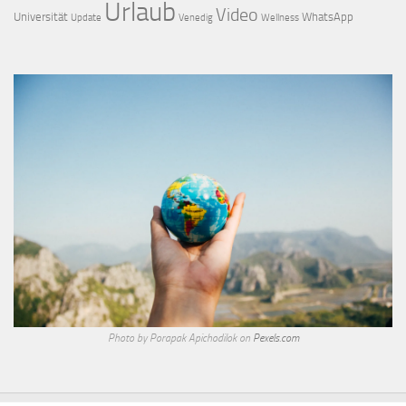
Urlaub
Video
Universität
WhatsApp
Update
Venedig
Wellness
Photo by Porapak Apichodilok on
Pexels.com