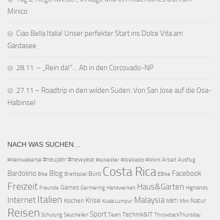
Minico
Ciao Bella Italia! Unser perfekter Start ins Dolce Vita am
Gardasee
28.11. – „Rein da!“… Ab in den Corcovado-NP
27.11 – Roadtrip in den wilden Süden: Von San Jose auf die Osa-
Halbinsel
NACH WAS SUCHEN…
#neujahr
#newyear
#Kleinwalsertal
#sylvester
#Webasto #Work
Arbeit
Ausflug
Costa Rica
Bardolino
Blog
Facebook
Büro
Bike
Brettspiel
EBike
Freizeit
Haus&Garten
Games
Freunde
Germering
Handwerken
Highlands
Italien
Internet
Malaysia
Krise
Kochen
Natur
Kuala Lumpur
MBTI
Mini
Reisen
Sport
Technik&IT
Schulung
Seychellen
Team
ThrowbackThursday