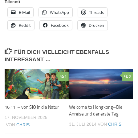
Teilen mit
E-Mail
WhatsApp
Threads
Reddit
Facebook
Drucken
FÜR DICH VIELLEICHT EBENFALLS
INTERESSANT …
1
0
16.11. – von SJO in die Natur
Welcome to Hongkong–Die
Anreise und der erste Tag
17. NOVEMBER 2025
31. JULI 2014
VON
CHRIS
VON
CHRIS