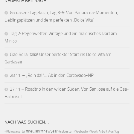
NEUESTE BEITRÄGE
Gardasee-Tagebuch, Tag 3-5: Von Panorama-Momenten,
Lieblingsplätzen und dem perfekten „Dolce Vita“
Tag 2: Regenwetter, Vintage und ein malerisches Dort am
Minico
Ciao Bella Italia! Unser perfekter Start ins Dolce Vita am
Gardasee
28.11. – „Rein da!“… Ab in den Corcovado-NP
27.11 – Roadtrip in den wilden Süden: Von San Jose auf die Osa-
Halbinsel
NACH WAS SUCHEN…
#neujahr
#newyear
#Kleinwalsertal
#sylvester
#Webasto #Work
Arbeit
Ausflug