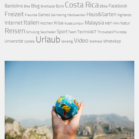
Costa Rica
Bardolino
Blog
Facebook
Büro
Bike
Brettspiel
EBike
Freizeit
Haus&Garten
Games
Freunde
Germering
Handwerken
Highlands
Italien
Internet
Malaysia
Krise
Kochen
Natur
Kuala Lumpur
MBTI
Mini
Reisen
Sport
Technik&IT
Schulung
Seychellen
Team
ThrowbackThursday
Urlaub
Video
Universität
WhatsApp
Update
Venedig
Wellness