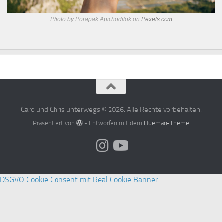
Photo by Porapak Apichodilok on
Pexels.com
Caro und Chris unterwegs © 2026. Alle Rechte vorbehalten.
Präsentiert von
- Entworfen mit dem
Hueman-Theme
DSGVO Cookie Consent mit Real Cookie Banner