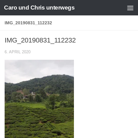
Caro und Chris unterwegs
Zum Inhalt springen
IMG_20190831_112232
IMG_20190831_112232
6. APRIL 2020