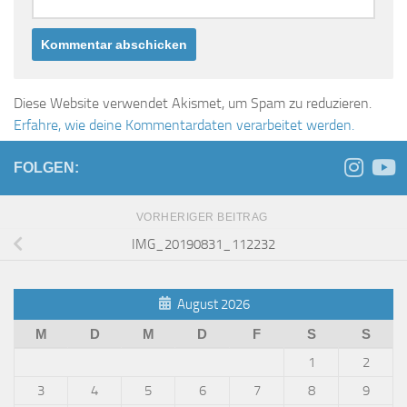
Diese Website verwendet Akismet, um Spam zu reduzieren.
Erfahre, wie deine Kommentardaten verarbeitet werden.
FOLGEN:
VORHERIGER BEITRAG
IMG_20190831_112232
August 2026
M
D
M
D
F
S
S
1
2
3
4
5
6
7
8
9