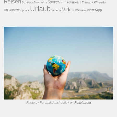
Reisen
Sport
Technik&IT
Schulung
Seychellen
Team
ThrowbackThursday
Urlaub
Video
Universität
WhatsApp
Update
Venedig
Wellness
Photo by Porapak Apichodilok on
Pexels.com