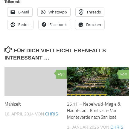
Teilen mit
E-Mail
WhatsApp
Threads
Reddit
Facebook
Drucken
FÜR DICH VIELLEICHT EBENFALLS
INTERESSANT …
0
0
25.11. – Nebelwald-Magie &
Mahlzeit
Hauptstadt-Kontraste: Von
16. APRIL 2014
VON
CHRIS
Monteverde nach San José
1. JANUAR 2026
VON
CHRIS