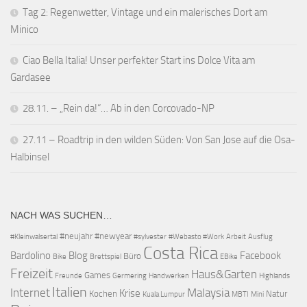
Tag 2: Regenwetter, Vintage und ein malerisches Dort am
Minico
Ciao Bella Italia! Unser perfekter Start ins Dolce Vita am
Gardasee
28.11. – „Rein da!“… Ab in den Corcovado-NP
27.11 – Roadtrip in den wilden Süden: Von San Jose auf die Osa-
Halbinsel
NACH WAS SUCHEN…
#neujahr
#newyear
#Kleinwalsertal
#sylvester
#Webasto #Work
Arbeit
Ausflug
Costa Rica
Bardolino
Blog
Facebook
Büro
Bike
Brettspiel
EBike
Freizeit
Haus&Garten
Games
Freunde
Germering
Handwerken
Highlands
Italien
Internet
Malaysia
Krise
Kochen
Natur
Kuala Lumpur
MBTI
Mini