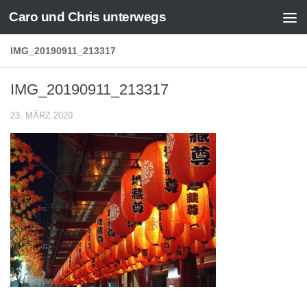
Caro und Chris unterwegs
Zum Inhalt springen
IMG_20190911_213317
IMG_20190911_213317
23. MÄRZ 2020