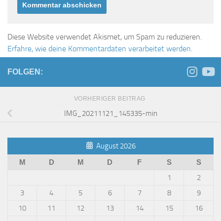
Diese Website verwendet Akismet, um Spam zu reduzieren.
Erfahre, wie deine Kommentardaten verarbeitet werden.
FOLGEN:
VORHERIGER BEITRAG
IMG_20211121_145335-min
August 2026
M
D
M
D
F
S
S
1
2
3
4
5
6
7
8
9
10
11
12
13
14
15
16