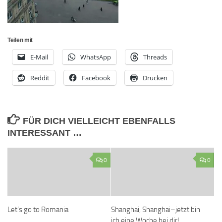
Teilen mit
E-Mail
WhatsApp
Threads
Reddit
Facebook
Drucken
FÜR DICH VIELLEICHT EBENFALLS
INTERESSANT …
0
0
Let’s go to Romania
Shanghai, Shanghai–jetzt bin
ich eine Woche bei dir!