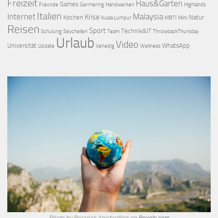
Freizeit
Haus&Garten
Games
Freunde
Germering
Handwerken
Highlands
Italien
Internet
Malaysia
Krise
Kochen
Natur
Kuala Lumpur
MBTI
Mini
Reisen
Sport
Technik&IT
Schulung
Seychellen
Team
ThrowbackThursday
Urlaub
Video
Universität
WhatsApp
Update
Venedig
Wellness
Photo by Porapak Apichodilok on
Pexels.com