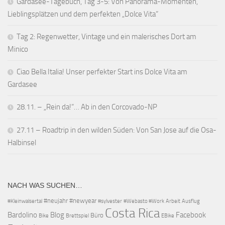
Gardasee-Tagebuch, Tag 3-5: Von Panorama-Momenten,
Lieblingsplätzen und dem perfekten „Dolce Vita“
Tag 2: Regenwetter, Vintage und ein malerisches Dort am
Minico
Ciao Bella Italia! Unser perfekter Start ins Dolce Vita am
Gardasee
28.11. – „Rein da!“… Ab in den Corcovado-NP
27.11 – Roadtrip in den wilden Süden: Von San Jose auf die Osa-
Halbinsel
NACH WAS SUCHEN…
#neujahr
#newyear
#Kleinwalsertal
#sylvester
#Webasto #Work
Arbeit
Ausflug
Costa Rica
Bardolino
Blog
Facebook
Büro
Bike
Brettspiel
EBike