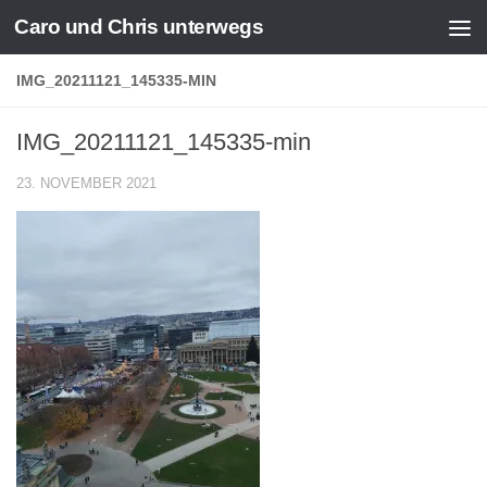
Caro und Chris unterwegs
Zum Inhalt springen
IMG_20211121_145335-MIN
IMG_20211121_145335-min
23. NOVEMBER 2021