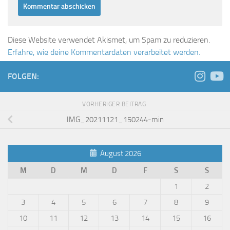
Diese Website verwendet Akismet, um Spam zu reduzieren.
Erfahre, wie deine Kommentardaten verarbeitet werden.
FOLGEN:
VORHERIGER BEITRAG
IMG_20211121_150244-min
August 2026
M
D
M
D
F
S
S
1
2
3
4
5
6
7
8
9
10
11
12
13
14
15
16