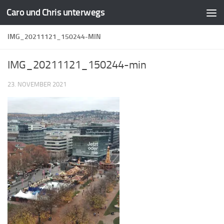
Caro und Chris unterwegs
Zum Inhalt springen
IMG_20211121_150244-MIN
IMG_20211121_150244-min
23. NOVEMBER 2021