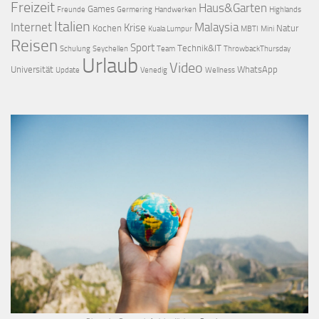
Freizeit
Haus&Garten
Games
Freunde
Germering
Handwerken
Highlands
Italien
Internet
Malaysia
Krise
Kochen
Natur
Kuala Lumpur
MBTI
Mini
Reisen
Sport
Technik&IT
Schulung
Seychellen
Team
ThrowbackThursday
Urlaub
Video
Universität
WhatsApp
Update
Venedig
Wellness