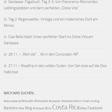
Gardasee-Tagebuch, Tag 3-5: Von Panorama-Momenten,
Lieblingsplätzen und dem perfekten „Dolce Vita“
Tag 2: Regenwetter, Vintage und ein malerisches Dort am
Minico
Ciao Bella Italia! Unser perfekter Start ins Dolce Vita am
Gardasee
28.11. – „Rein da!“… Ab in den Corcovado-NP
27.11 – Roadtrip in den wilden Süden: Von San Jose auf die Osa-
Halbinsel
NACH WAS SUCHEN…
#neujahr
#newyear
#Kleinwalsertal
#sylvester
#Webasto #Work
Arbeit
Ausflug
Costa Rica
Bardolino
Blog
Facebook
Büro
Bike
Brettspiel
EBike