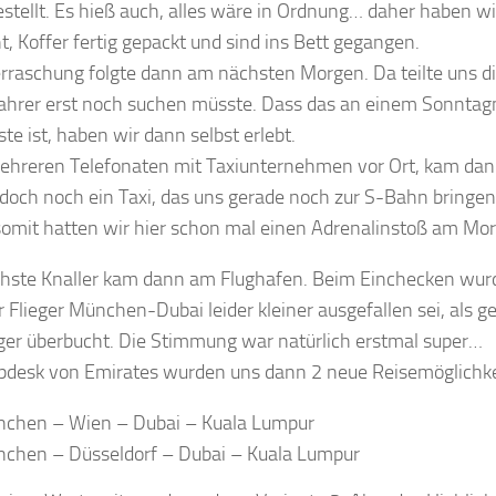
stellt. Es hieß auch, alles wäre in Ordnung… daher haben wi
, Koffer fertig gepackt und sind ins Bett gegangen.
rraschung folgte dann am nächsten Morgen. Da teilte uns die
ahrer erst noch suchen müsste. Dass das an einem Sonntag
te ist, haben wir dann selbst erlebt.
hreren Telefonaten mit Taxiunternehmen vor Ort, kam dann
doch noch ein Taxi, das uns gerade noch zur S-Bahn bringen 
omit hatten wir hier schon mal einen Adrenalinstoß am Mo
hste Knaller kam dann am Flughafen. Beim Einchecken wurde
r Flieger München-Dubai leider kleiner ausgefallen sei, als 
eger überbucht. Die Stimmung war natürlich erstmal super…
desk von Emirates wurden uns dann 2 neue Reisemöglichkei
chen – Wien – Dubai – Kuala Lumpur
chen – Düsseldorf – Dubai – Kuala Lumpur