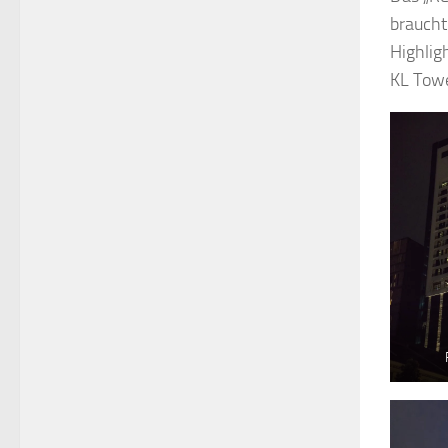
braucht
Highlig
KL Towe