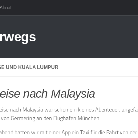
About
erwegs
SE UND KUALA LUMPUR
eise nach Malaysia
eise nach Malaysia war schon ein kleines Abenteuer, angef
 von Germering an den Flughafen München.
bend hatten wir mit einer App ein Taxi für die Fahrt von d