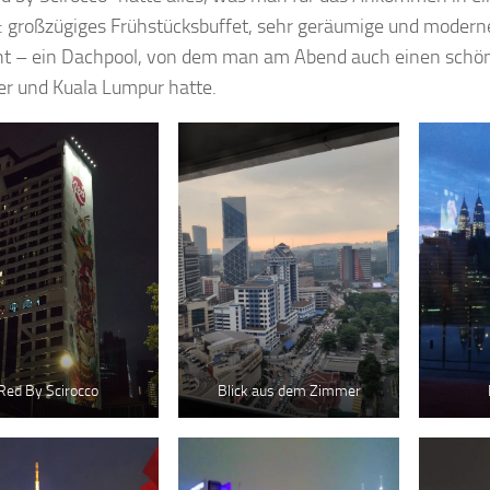
: großzügiges Frühstücksbuffet, sehr geräumige und moder
ht – ein Dachpool, von dem man am Abend auch einen schön
r und Kuala Lumpur hatte.
Red By Scirocco
Blick aus dem Zimmer