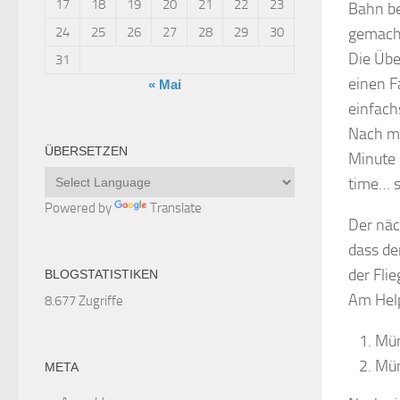
17
18
19
20
21
22
23
Bahn be
24
25
26
27
28
29
30
gemacht
Die Übe
31
einen F
« Mai
einfachs
Nach me
ÜBERSETZEN
Minute 
time… s
Powered by
Translate
Der näc
dass de
der Fli
BLOGSTATISTIKEN
Am Help
8.677 Zugriffe
Mün
Mün
META