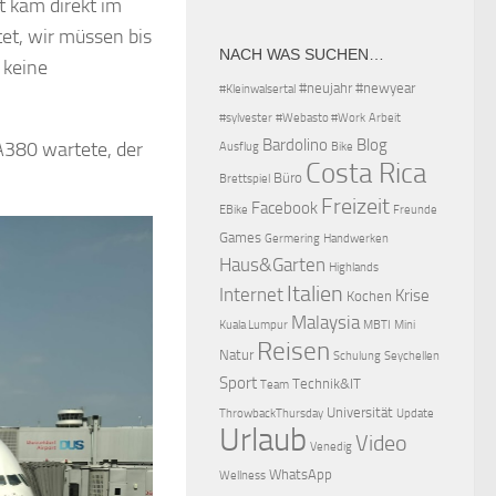
t kam direkt im
tet, wir müssen bis
NACH WAS SUCHEN…
 keine
#neujahr
#newyear
#Kleinwalsertal
#sylvester
#Webasto #Work
Arbeit
Bardolino
Blog
A380 wartete, der
Ausflug
Bike
Costa Rica
Büro
Brettspiel
Freizeit
Facebook
EBike
Freunde
Games
Germering
Handwerken
Haus&Garten
Highlands
Italien
Internet
Krise
Kochen
Malaysia
Kuala Lumpur
MBTI
Mini
Reisen
Natur
Schulung
Seychellen
Sport
Technik&IT
Team
Universität
ThrowbackThursday
Update
Urlaub
Video
Venedig
WhatsApp
Wellness