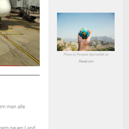
Photo by Porapak Apichodilok on
Pexels.com
dem man alle
einem neuen Land