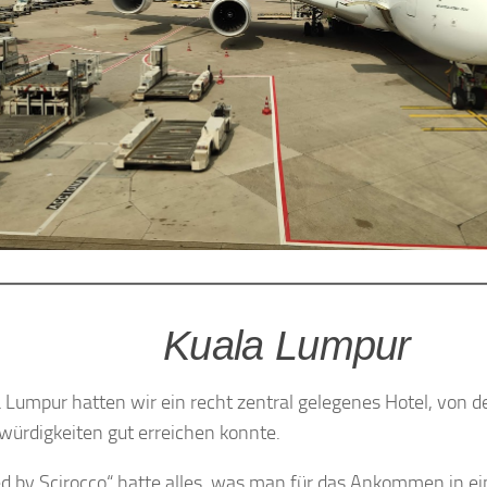
Kuala Lumpur
a Lumpur hatten wir ein recht zentral gelegenes Hotel, von 
ürdigkeiten gut erreichen konnte.
d by Scirocco“ hatte alles, was man für das Ankommen in 