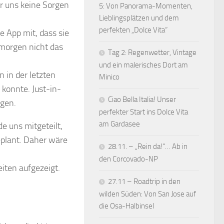
r uns keine Sorgen
5: Von Panorama-Momenten,
Lieblingsplätzen und dem
perfekten „Dolce Vita“
 App mit, dass sie
morgen nicht das
Tag 2: Regenwetter, Vintage
und ein malerisches Dort am
 in der letzten
Minico
konnte. Just-in-
Ciao Bella Italia! Unser
rgen.
perfekter Start ins Dolce Vita
am Gardasee
 uns mitgeteilt,
geplant. Daher wäre
28.11. – „Rein da!“… Ab in
den Corcovado-NP
ten aufgezeigt.
27.11 – Roadtrip in den
wilden Süden: Von San Jose auf
die Osa-Halbinsel