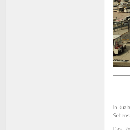
In Kual
Sehensw
Das „Re