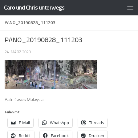
Caro und Chris unterwegs
Zum Inhalt springen
PANO_20190828_111203
PANO_20190828_111203
24. MÄRZ 2020
Batu Caves Malaysia
Teilen mit
E-Mail
WhatsApp
Threads
Reddit
Facebook
Drucken