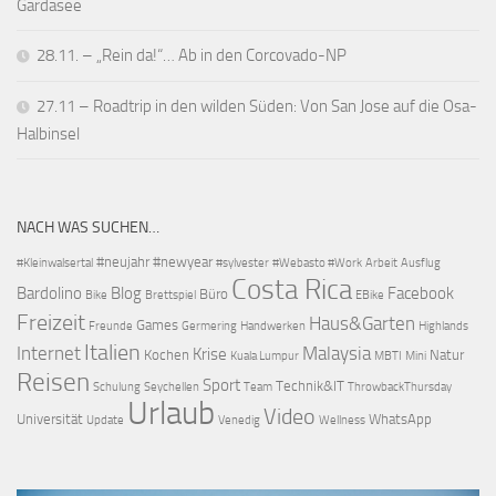
Gardasee
28.11. – „Rein da!“… Ab in den Corcovado-NP
27.11 – Roadtrip in den wilden Süden: Von San Jose auf die Osa-
Halbinsel
NACH WAS SUCHEN…
#neujahr
#newyear
#Kleinwalsertal
#sylvester
#Webasto #Work
Arbeit
Ausflug
Costa Rica
Bardolino
Blog
Facebook
Büro
Bike
Brettspiel
EBike
Freizeit
Haus&Garten
Games
Freunde
Germering
Handwerken
Highlands
Italien
Internet
Malaysia
Krise
Kochen
Natur
Kuala Lumpur
MBTI
Mini
Reisen
Sport
Technik&IT
Schulung
Seychellen
Team
ThrowbackThursday
Urlaub
Video
Universität
WhatsApp
Update
Venedig
Wellness