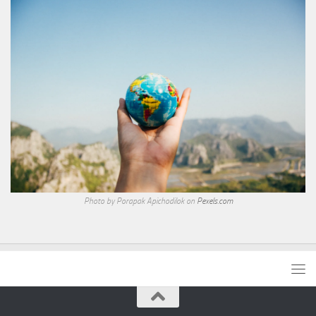
Photo by Porapak Apichodilok on
Pexels.com