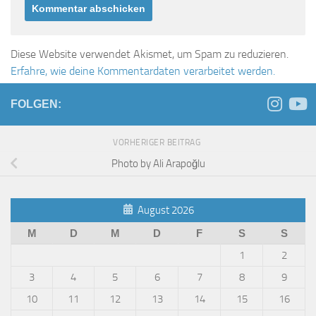
Diese Website verwendet Akismet, um Spam zu reduzieren.
Erfahre, wie deine Kommentardaten verarbeitet werden.
FOLGEN:
VORHERIGER BEITRAG
Photo by Ali Arapoğlu
August 2026
M
D
M
D
F
S
S
1
2
3
4
5
6
7
8
9
10
11
12
13
14
15
16