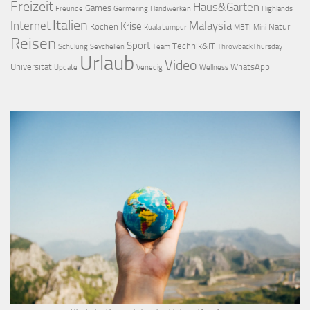
Freizeit
Haus&Garten
Games
Freunde
Germering
Handwerken
Highlands
Italien
Internet
Malaysia
Krise
Kochen
Natur
Kuala Lumpur
MBTI
Mini
Reisen
Sport
Technik&IT
Schulung
Seychellen
Team
ThrowbackThursday
Urlaub
Video
Universität
WhatsApp
Update
Venedig
Wellness