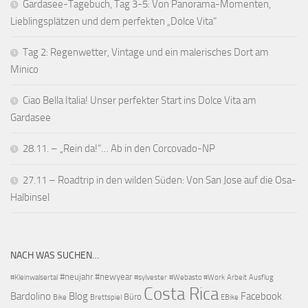
Gardasee-Tagebuch, Tag 3-5: Von Panorama-Momenten,
Lieblingsplätzen und dem perfekten „Dolce Vita“
Tag 2: Regenwetter, Vintage und ein malerisches Dort am
Minico
Ciao Bella Italia! Unser perfekter Start ins Dolce Vita am
Gardasee
28.11. – „Rein da!“… Ab in den Corcovado-NP
27.11 – Roadtrip in den wilden Süden: Von San Jose auf die Osa-
Halbinsel
NACH WAS SUCHEN…
#neujahr
#newyear
#Kleinwalsertal
#sylvester
#Webasto #Work
Arbeit
Ausflug
Costa Rica
Bardolino
Blog
Facebook
Büro
Bike
Brettspiel
EBike