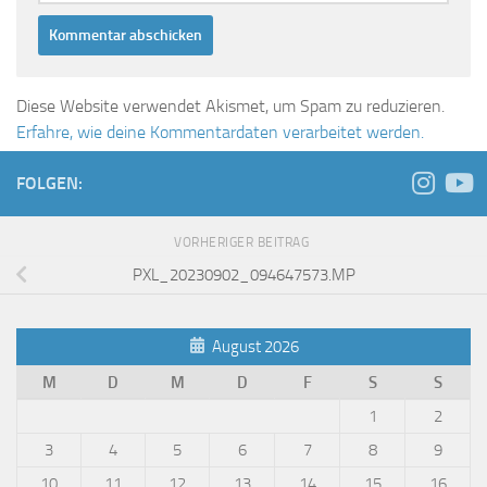
Diese Website verwendet Akismet, um Spam zu reduzieren.
Erfahre, wie deine Kommentardaten verarbeitet werden.
FOLGEN:
VORHERIGER BEITRAG
PXL_20230902_094647573.MP
August 2026
M
D
M
D
F
S
S
1
2
3
4
5
6
7
8
9
10
11
12
13
14
15
16