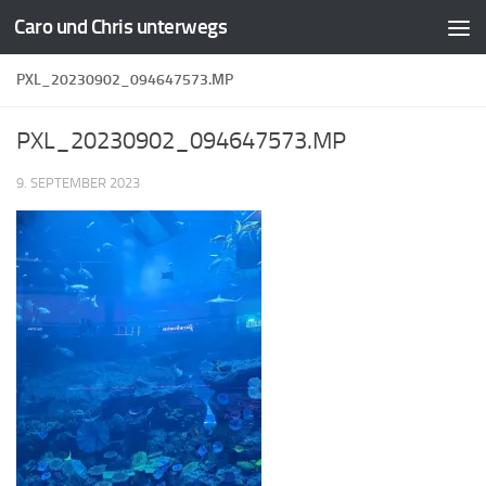
Caro und Chris unterwegs
Zum Inhalt springen
PXL_20230902_094647573.MP
PXL_20230902_094647573.MP
9. SEPTEMBER 2023