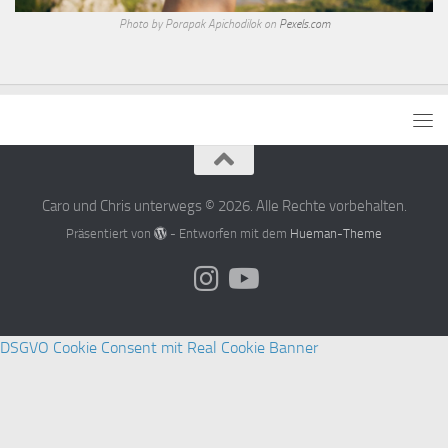
Photo by Porapak Apichodilok on
Pexels.com
Caro und Chris unterwegs © 2026. Alle Rechte vorbehalten.
Präsentiert von
- Entworfen mit dem
Hueman-Theme
DSGVO Cookie Consent mit Real Cookie Banner