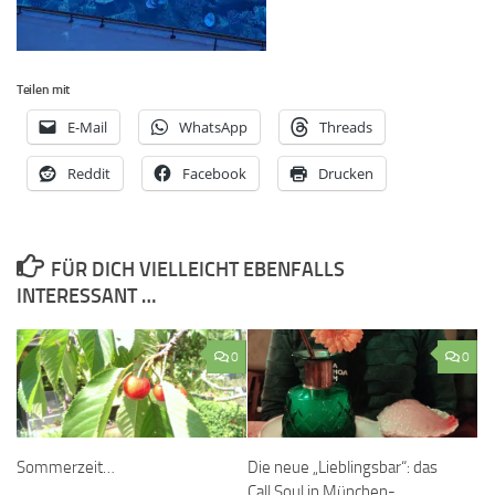
Teilen mit
E-Mail
WhatsApp
Threads
Reddit
Facebook
Drucken
FÜR DICH VIELLEICHT EBENFALLS
INTERESSANT …
0
0
Sommerzeit…
Die neue „Lieblingsbar“: das
Call Soul in München-