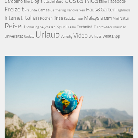
Costa Rica
Bardolino
Blog
Facebook
Büro
Bike
Brettspiel
EBike
Freizeit
Haus&Garten
Games
Freunde
Germering
Handwerken
Highlands
Italien
Internet
Malaysia
Krise
Kochen
Natur
Kuala Lumpur
MBTI
Mini
Reisen
Sport
Technik&IT
Schulung
Seychellen
Team
ThrowbackThursday
Urlaub
Video
Universität
WhatsApp
Update
Venedig
Wellness