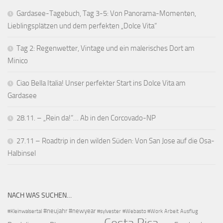
Gardasee-Tagebuch, Tag 3-5: Von Panorama-Momenten,
Lieblingsplätzen und dem perfekten „Dolce Vita“
Tag 2: Regenwetter, Vintage und ein malerisches Dort am
Minico
Ciao Bella Italia! Unser perfekter Start ins Dolce Vita am
Gardasee
28.11. – „Rein da!“… Ab in den Corcovado-NP
27.11 – Roadtrip in den wilden Süden: Von San Jose auf die Osa-
Halbinsel
NACH WAS SUCHEN…
#neujahr
#newyear
#Kleinwalsertal
#sylvester
#Webasto #Work
Arbeit
Ausflug