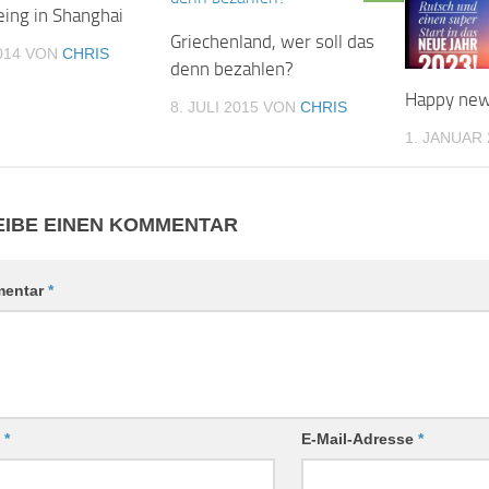
eing in Shanghai
Griechenland, wer soll das
014
VON
CHRIS
denn bezahlen?
Happy new
8. JULI 2015
VON
CHRIS
1. JANUAR 
IBE EINEN KOMMENTAR
entar
*
e
*
E-Mail-Adresse
*