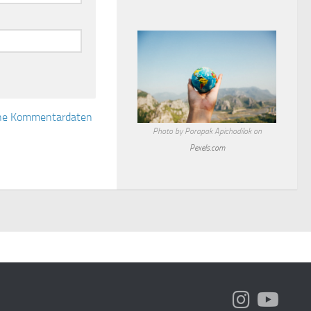
eine Kommentardaten
Photo by Porapak Apichodilok on
Pexels.com