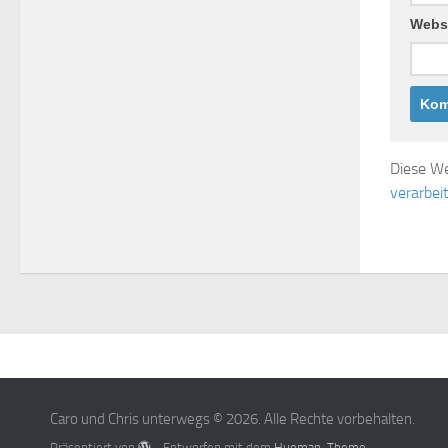
Webs
Diese We
verarbei
Caro und Chris unterwegs © 2026. Alle Rechte vorbehalten.
Präsentiert von
- Entworfen mit dem
Hueman-Theme