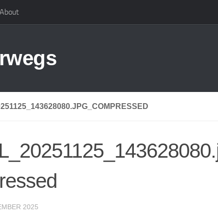
About
erwegs
0251125_143628080.JPG_COMPRESSED
L_20251125_143628080.
ressed
EMBER 2025