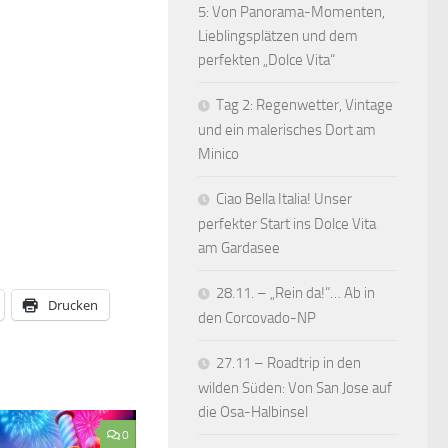
5: Von Panorama-Momenten,
Lieblingsplätzen und dem
perfekten „Dolce Vita“
Tag 2: Regenwetter, Vintage
und ein malerisches Dort am
Minico
Ciao Bella Italia! Unser
perfekter Start ins Dolce Vita
am Gardasee
28.11. – „Rein da!“… Ab in
Drucken
den Corcovado-NP
27.11 – Roadtrip in den
wilden Süden: Von San Jose auf
die Osa-Halbinsel
0