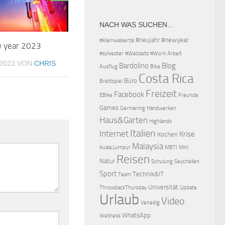
NACH WAS SUCHEN…
#neujahr
#newyear
#Kleinwalsertal
 year 2023
#sylvester
#Webasto #Work
Arbeit
2023
VON
CHRIS
Bardolino
Blog
Ausflug
Bike
Costa Rica
Büro
Brettspiel
Freizeit
Facebook
EBike
Freunde
Games
Germering
Handwerken
Haus&Garten
Highlands
Italien
Internet
Krise
Kochen
Malaysia
Kuala Lumpur
MBTI
Mini
Reisen
Natur
Schulung
Seychellen
Sport
Technik&IT
Team
Universität
ThrowbackThursday
Update
Urlaub
Video
Venedig
WhatsApp
Wellness