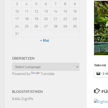
3
4
5
6
7
8
9
10
11
12
13
14
15
16
17
18
19
20
21
22
23
24
25
26
27
28
29
30
31
« Mai
ÜBERSETZEN
Teilen mit
E-M
Powered by
Translate
FÜ
BLOGSTATISTIKEN
8.694 Zugriffe