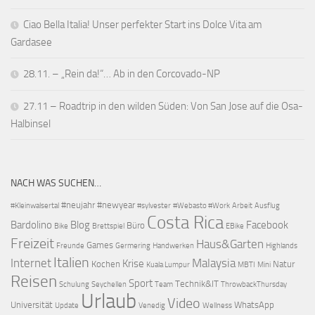
Ciao Bella Italia! Unser perfekter Start ins Dolce Vita am
Gardasee
28.11. – „Rein da!“… Ab in den Corcovado-NP
27.11 – Roadtrip in den wilden Süden: Von San Jose auf die Osa-
Halbinsel
NACH WAS SUCHEN…
#neujahr
#newyear
#Kleinwalsertal
#sylvester
#Webasto #Work
Arbeit
Ausflug
Costa Rica
Bardolino
Blog
Facebook
Büro
Bike
Brettspiel
EBike
Freizeit
Haus&Garten
Games
Freunde
Germering
Handwerken
Highlands
Italien
Internet
Malaysia
Krise
Kochen
Natur
Kuala Lumpur
MBTI
Mini
Reisen
Sport
Technik&IT
Schulung
Seychellen
Team
ThrowbackThursday
Urlaub
Video
Universität
WhatsApp
Update
Venedig
Wellness