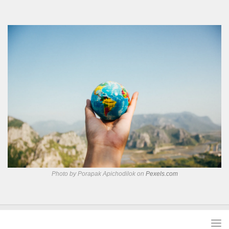
Photo by Porapak Apichodilok on
Pexels.com