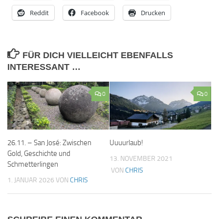
Reddit
Facebook
Drucken
FÜR DICH VIELLEICHT EBENFALLS
INTERESSANT …
0
0
26.11. – San José: Zwischen
Uuuurlaub!
Gold, Geschichte und
13. NOVEMBER 2021
Schmetterlingen
VON
CHRIS
1. JANUAR 2026
VON
CHRIS