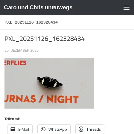
Caro und Chris unterwegs
Zum Inhalt springen
PXL_20251126_162328434
PXL_20251126_162328434
25. DEZEMBER 2025
Teilen mit
E-Mail
WhatsApp
Threads