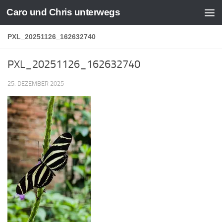
Caro und Chris unterwegs
Zum Inhalt springen
PXL_20251126_162632740
PXL_20251126_162632740
25. DEZEMBER 2025