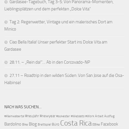
Gardasee-Tagebuch, Tag 3-5: Von Panorama-Momenten,
Lieblingsplätzen und dem perfekten „Dolce Vita“
Tag 2: Regenwetter, Vintage und ein malerisches Dort am
Minico
Ciao Bella Italia! Unser perfekter Start ins Dolce Vita am
Gardasee
28.11. – „Rein da!“… Ab in den Corcovado-NP
27.11 – Roadtrip in den wilden Süden: Von San Jose auf die Osa-
Halbinsel
NACH WAS SUCHEN…
#neujahr
#newyear
#Kleinwalsertal
#sylvester
#Webasto #Work
Arbeit
Ausflug
Costa Rica
Bardolino
Blog
Facebook
Büro
Bike
Brettspiel
EBike