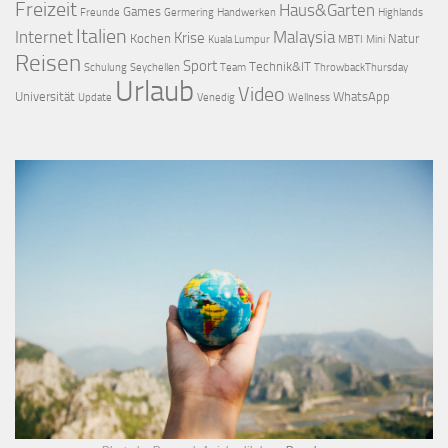
Freizeit
Haus&Garten
Games
Freunde
Germering
Handwerken
Highlands
Italien
Internet
Malaysia
Krise
Kochen
Natur
Kuala Lumpur
MBTI
Mini
Reisen
Sport
Technik&IT
Schulung
Seychellen
Team
ThrowbackThursday
Urlaub
Video
Universität
WhatsApp
Update
Venedig
Wellness