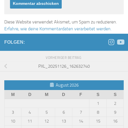
Diese Website verwendet Akismet, um Spam zu reduzieren.
Erfahre, wie deine Kommentardaten verarbeitet werden.
FOLGEN:
VORHERIGER BEITRAG
PXL_20251126_162632740
August 2026
M
D
M
D
F
S
S
1
2
3
4
5
6
7
8
9
10
11
12
13
14
15
16