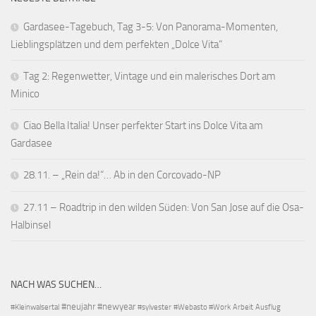
Gardasee-Tagebuch, Tag 3-5: Von Panorama-Momenten,
Lieblingsplätzen und dem perfekten „Dolce Vita“
Tag 2: Regenwetter, Vintage und ein malerisches Dort am
Minico
Ciao Bella Italia! Unser perfekter Start ins Dolce Vita am
Gardasee
28.11. – „Rein da!“… Ab in den Corcovado-NP
27.11 – Roadtrip in den wilden Süden: Von San Jose auf die Osa-
Halbinsel
NACH WAS SUCHEN…
#neujahr
#newyear
#Kleinwalsertal
#sylvester
#Webasto #Work
Arbeit
Ausflug