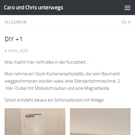
Caro und Chris unterwegs
Zum Inhalt springen
ALLGEMEIN
0
DIY +1
8. APRIL 2020
Was macht man nicht alles in der Kurzarbeit…
Man nehme ein Stück Küchenarbeitsplatte, die vom Baumarkt
weggeschmissen worden wäre, eine Ständerbohrmaschine, 2
10er-Dübel mit Möbelschrauben und eine Magnetleiste.
Schon entsteht daraus ein Schlüsselboard mit Ablage: