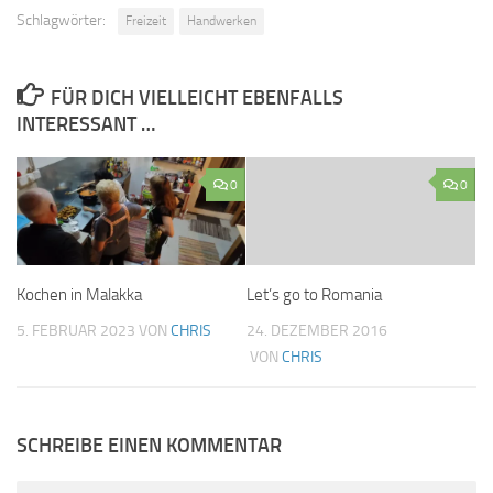
Schlagwörter:
Freizeit
Handwerken
FÜR DICH VIELLEICHT EBENFALLS
INTERESSANT …
0
0
Kochen in Malakka
Let’s go to Romania
5. FEBRUAR 2023
VON
CHRIS
24. DEZEMBER 2016
VON
CHRIS
SCHREIBE EINEN KOMMENTAR