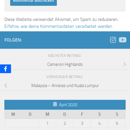
Diese Website verwendet Akismet, um Spam zu reduzieren.
Erfahre, wie deine Kommentardaten verarbeitet werden.
FOLGEN:
NÄCHSTER BEITRAG
Cameron Highlands
VORHERIGER BEITRAG
Malaysia – Anreise und Kuala Lumpur
April 2020
M
D
M
D
F
S
S
1
2
3
4
5