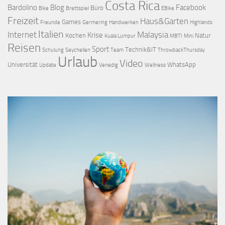
Costa Rica
Bardolino
Blog
Facebook
Büro
Bike
Brettspiel
EBike
Freizeit
Haus&Garten
Games
Freunde
Germering
Handwerken
Highlands
Italien
Internet
Malaysia
Krise
Kochen
Natur
Kuala Lumpur
MBTI
Mini
Reisen
Sport
Technik&IT
Schulung
Seychellen
Team
ThrowbackThursday
Urlaub
Video
Universität
WhatsApp
Update
Venedig
Wellness