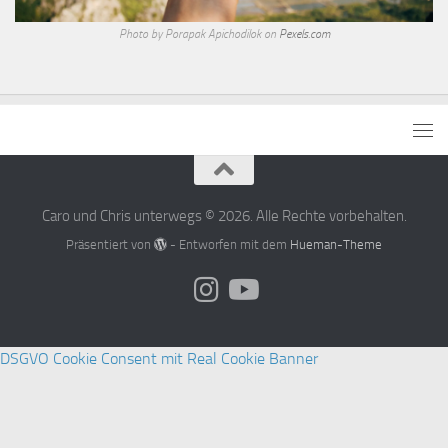
Photo by Porapak Apichodilok on
Pexels.com
Caro und Chris unterwegs © 2026. Alle Rechte vorbehalten.
Präsentiert von
- Entworfen mit dem
Hueman-Theme
DSGVO Cookie Consent mit Real Cookie Banner