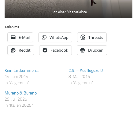
… an einer Magnetleiste.
Teilen mit
E-Mail
WhatsApp
Threads
Reddit
Facebook
Drucken
Kein Entkommen…
2.5. – Ausflugszeit!
14. Juni 2014
8. Mai 2014
In "Allgemein"
In "Allgemein"
Murano & Burano
29. Juli 2025
In "Italien 2025"