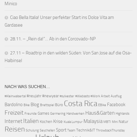
Minico
Ciao Bella Italia! Unser perfekter Start ins Dolce Vita am
Gardasee
28.11. – „Rein da!“… Ab in den Corcovado-NP
27.11 – Roadtrip in den wilden Süden: Von San Jose auf die Osa-
Halbinsel
NACH WAS SUCHEN…
#neujahr
#newyear
#Kleinwalsertal
#sylvester
#Webasto #Work
Arbeit
Ausflug
Costa Rica
Bardolino
Blog
Facebook
Büro
Bike
Brettspiel
EBike
Freizeit
Haus&Garten
Games
Freunde
Germering
Handwerken
Highlands
Italien
Internet
Malaysia
Krise
Kochen
Natur
Kuala Lumpur
MBTI
Mini
Reisen
Sport
Technik&IT
Schulung
Seychellen
Team
ThrowbackThursday