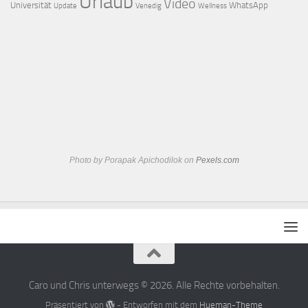
Urlaub
Video
Universität
WhatsApp
Update
Venedig
Wellness
Photo by Porapak Apichodilok on
Pexels.com
Caro und Chris unterwegs © 2026. Alle Rechte vorbehalten.
Präsentiert von
- Entworfen mit dem
Hueman-Theme