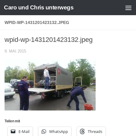
Caro und Chris unterwegs
Zum Inhalt springen
WPID-WP-1431201423132.JPEG
wpid-wp-1431201423132.jpeg
9. MAI 2015
Teilen mit
E-Mail
WhatsApp
Threads