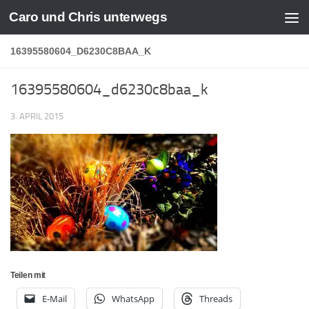
Caro und Chris unterwegs
Zum Inhalt springen
16395580604_D6230C8BAA_K
16395580604_d6230c8baa_k
3. APRIL 2015
Teilen mit
E-Mail
WhatsApp
Threads