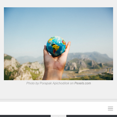
Photo by Porapak Apichodilok on
Pexels.com