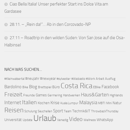
Ciao Bella Italia! Unser perfekter Start ins Dolce Vita am
Gardasee
28.11. – „Rein da!“… Ab in den Corcovado-NP
27.11 – Roadtrip in den wilden Süden: Von San Jose auf die Osa-
Halbinsel
NACH WAS SUCHEN…
#neujahr
#newyear
#Kleinwalsertal
#sylvester
#Webasto #Work
Arbeit
Ausflug
Costa Rica
Bardolino
Blog
Facebook
Büro
Bike
Brettspiel
EBike
Freizeit
Haus&Garten
Games
Freunde
Germering
Handwerken
Highlands
Italien
Internet
Malaysia
Krise
Kochen
Natur
Kuala Lumpur
MBTI
Mini
Reisen
Sport
Technik&IT
Schulung
Seychellen
Team
ThrowbackThursday
Urlaub
Video
Universität
WhatsApp
Update
Venedig
Wellness