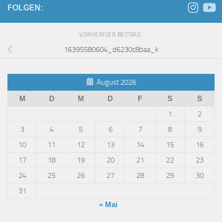
FOLGEN:
VORHERIGER BEITRAG
16395580604_d6230c8baa_k
August 2026
M
D
M
D
F
S
S
1
2
3
4
5
6
7
8
9
10
11
12
13
14
15
16
17
18
19
20
21
22
23
24
25
26
27
28
29
30
31
« Mai