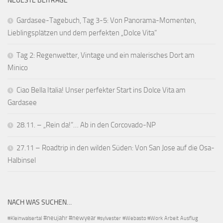
NEUESTE BEITRÄGE
Gardasee-Tagebuch, Tag 3-5: Von Panorama-Momenten,
Lieblingsplätzen und dem perfekten „Dolce Vita“
Tag 2: Regenwetter, Vintage und ein malerisches Dort am
Minico
Ciao Bella Italia! Unser perfekter Start ins Dolce Vita am
Gardasee
28.11. – „Rein da!“… Ab in den Corcovado-NP
27.11 – Roadtrip in den wilden Süden: Von San Jose auf die Osa-
Halbinsel
NACH WAS SUCHEN…
#neujahr
#newyear
#Kleinwalsertal
#sylvester
#Webasto #Work
Arbeit
Ausflug