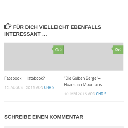
FÜR DICH VIELLEICHT EBENFALLS
INTERESSANT …
0
0
Facebook = Hatebook?
“Die Gelben Berge”–
Huanshan Mountains
12. AUGUST 2015
VON
CHRIS
10. MAI 2015
VON
CHRIS
SCHREIBE EINEN KOMMENTAR