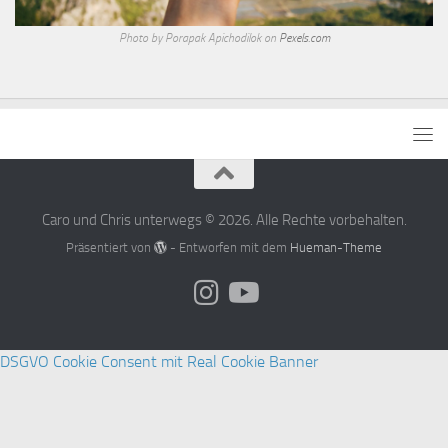
Photo by Porapak Apichodilok on
Pexels.com
Caro und Chris unterwegs © 2026. Alle Rechte vorbehalten.
Präsentiert von
- Entworfen mit dem
Hueman-Theme
DSGVO Cookie Consent mit Real Cookie Banner