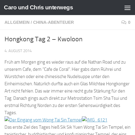
Caro und Chris unterwegs
Zum Inhalt springen
ALLGEMEIN
/
CHINA-ABENTEUER
0
Hongkong Tag 2 – Kwoloon
4. AUGUST 2014
Früh am Morgen ging es wieder raus auf die Nathan Road und zu
unserem Cafe, dem “Cafe de Coral”. Hier gabs dann Rührei und
Würstchen oder eine chinesische Nudelsuppe unter den
Einheimischen. Natürlich durfte auch ein Glas Milchtee Hongkonger
Art nicht fehlen. Das war immer eine recht gute Stärkung für den
Tag. Danach gings auch direkt zur Metrostation Tsim Sha Tsui und
erstmal Richtung Norden zu der ersten Sehenswürdigkeit des
Tages.
Das erste Ziel des Tages hieß Sik Sik Yuen Wong Tai Sin Tempel, ein
taoistischer, buddhistischer und konfuzianischer Tempel, der eins