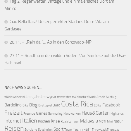
Tag 2: Regenwetter, Vintage und ein malerisches Dort am
Minico
Ciao Bella Italia! Unser perfekter Start ins Dolce Vita am
Gardasee
28.11. – „Rein da!“… Ab in den Corcovado-NP
27.11 – Roadtrip in den wilden Süden: Von San Jose auf die Osa-
Halbinsel
NACH WAS SUCHEN…
#neujahr
#newyear
#Kleinwalsertal
#sylvester
#Webasto #Work
Arbeit
Ausflug
Costa Rica
Bardolino
Blog
Facebook
Büro
Bike
Brettspiel
EBike
Freizeit
Haus&Garten
Games
Freunde
Germering
Handwerken
Highlands
Italien
Internet
Malaysia
Krise
Kochen
Natur
Kuala Lumpur
MBTI
Mini
Reisen
Sport
Technik&IT
Schulung
Seychellen
Team
ThrowbackThursday