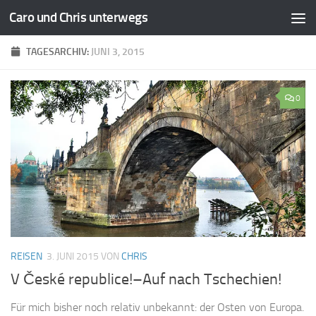
Caro und Chris unterwegs
Zum Inhalt springen
TAGESARCHIV:
JUNI 3, 2015
0
REISEN
3. JUNI 2015
VON
CHRIS
V České republice!–Auf nach Tschechien!
Für mich bisher noch relativ unbekannt: der Osten von Europa.