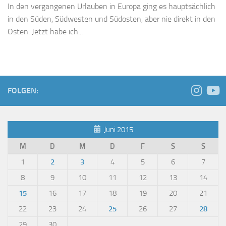
In den vergangenen Urlauben in Europa ging es hauptsächlich
in den Süden, Südwesten und Südosten, aber nie direkt in den
Osten. Jetzt habe ich...
FOLGEN:
Juni 2015
M
D
M
D
F
S
S
1
2
3
4
5
6
7
8
9
10
11
12
13
14
15
16
17
18
19
20
21
22
23
24
25
26
27
28
29
30