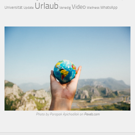
Urlaub
Video
Universität
WhatsApp
Update
Venedig
Wellness
Photo by Porapak Apichodilok on
Pexels.com