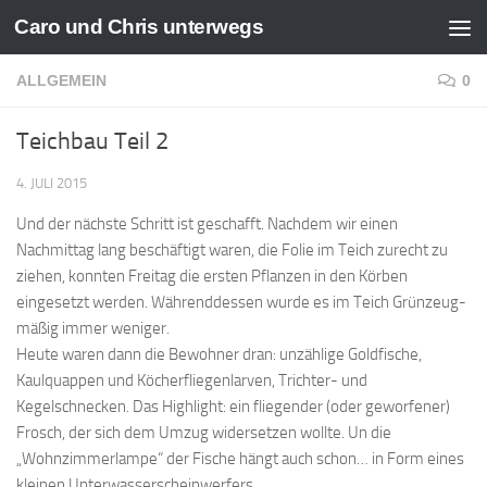
Caro und Chris unterwegs
Zum Inhalt springen
ALLGEMEIN
0
Teichbau Teil 2
4. JULI 2015
Und der nächste Schritt ist geschafft. Nachdem wir einen
Nachmittag lang beschäftigt waren, die Folie im Teich zurecht zu
ziehen, konnten Freitag die ersten Pflanzen in den Körben
eingesetzt werden. Währenddessen wurde es im Teich Grünzeug-
mäßig immer weniger.
Heute waren dann die Bewohner dran: unzählige Goldfische,
Kaulquappen und Köcherfliegenlarven, Trichter- und
Kegelschnecken. Das Highlight: ein fliegender (oder geworfener)
Frosch, der sich dem Umzug widersetzen wollte. Un die
„Wohnzimmerlampe“ der Fische hängt auch schon… in Form eines
kleinen Unterwasserscheinwerfers.