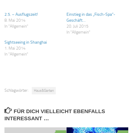
2.5. – Ausflugszeit!
Einstieg in das „Fisch-Spa“-
8. Mai 2014
Geschäft…
In "Allgemein"
20. Juli 2015
In "Allgemein"
Sightseeing in Shanghai
1. Mai 2014
In "Allgemein"
Schlagwörter:
Haus&Garten
FÜR DICH VIELLEICHT EBENFALLS
INTERESSANT …