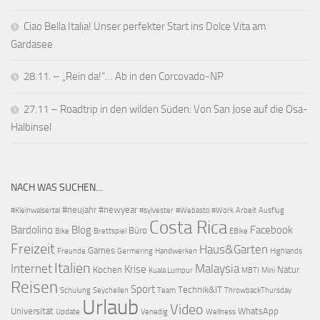
Ciao Bella Italia! Unser perfekter Start ins Dolce Vita am
Gardasee
28.11. – „Rein da!“… Ab in den Corcovado-NP
27.11 – Roadtrip in den wilden Süden: Von San Jose auf die Osa-
Halbinsel
NACH WAS SUCHEN…
#neujahr
#newyear
#Kleinwalsertal
#sylvester
#Webasto #Work
Arbeit
Ausflug
Costa Rica
Bardolino
Blog
Facebook
Büro
Bike
Brettspiel
EBike
Freizeit
Haus&Garten
Games
Freunde
Germering
Handwerken
Highlands
Italien
Internet
Malaysia
Krise
Kochen
Natur
Kuala Lumpur
MBTI
Mini
Reisen
Sport
Technik&IT
Schulung
Seychellen
Team
ThrowbackThursday
Urlaub
Video
Universität
WhatsApp
Update
Venedig
Wellness