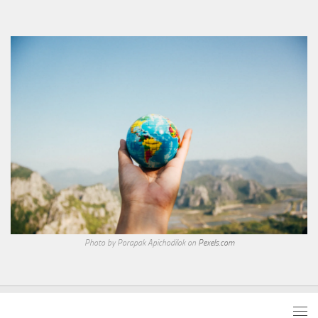
Photo by Porapak Apichodilok on
Pexels.com