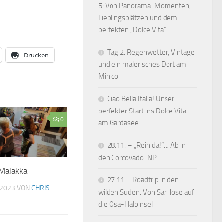
5: Von Panorama-Momenten,
Lieblingsplätzen und dem
perfekten „Dolce Vita“
Tag 2: Regenwetter, Vintage
Drucken
und ein malerisches Dort am
Minico
Ciao Bella Italia! Unser
perfekter Start ins Dolce Vita
0
am Gardasee
28.11. – „Rein da!“… Ab in
den Corcovado-NP
 Malakka
27.11 – Roadtrip in den
 2023
VON
CHRIS
wilden Süden: Von San Jose auf
die Osa-Halbinsel