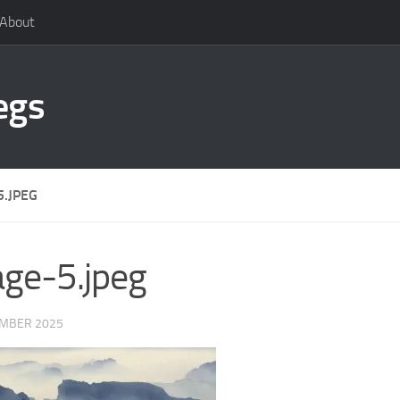
About
egs
5.JPEG
ge-5.jpeg
EMBER 2025