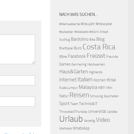
NACH WAS SUCHEN…
#neujahr
#newyear
#Kleinwalsertal
#sylvester
#Webasto #Work
Arbeit
Bardolino
Blog
Ausflug
Bike
Costa Rica
Büro
Brettspiel
Freizeit
Facebook
EBike
Freunde
Games
Germering
Handwerken
Haus&Garten
Highlands
Italien
Internet
Krise
Kochen
Malaysia
Kuala Lumpur
MBTI
Mini
Reisen
Natur
Schulung
Seychellen
Sport
Technik&IT
Team
Universität
ThrowbackThursday
Update
Urlaub
Video
Venedig
WhatsApp
Wellness