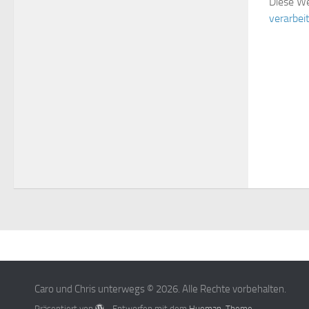
Diese We
verarbei
Caro und Chris unterwegs © 2026. Alle Rechte vorbehalten.
Präsentiert von
- Entworfen mit dem
Hueman-Theme