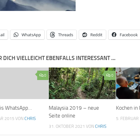
ail
WhatsApp
Threads
Reddit
Facebook
R DICH VIELLEICHT EBENFALLS INTERESSANT …
0
0
dis WhatsApp…
Malaysia 2019 – neue
Kochen in
Seite online
AR 2015
VON
CHRIS
5. FEBRUAR
31. OKTOBER 2021
VON
CHRIS