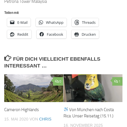
Petrona Tower Malaysia
Teilen mit
E-Mail
WhatsApp
Threads
Reddit
Facebook
Drucken
FÜR DICH VIELLEICHT EBENFALLS
INTERESSANT …
0
1
Von München nach Costa
Cameron Highlands
Rica: Unser Reisetag (15.11.)
15. MAI 2020
VON
CHRIS
16. NOVEMBER 2025