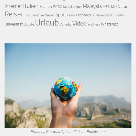
Italien
Internet
Malaysia
Krise
Kochen
Natur
Kuala Lumpur
MBTI
Mini
Reisen
Sport
Technik&IT
Schulung
Seychellen
Team
ThrowbackThursday
Urlaub
Video
Universität
WhatsApp
Update
Venedig
Wellness
Photo by Porapak Apichodilok on
Pexels.com