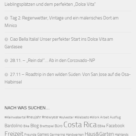
Lieblingsplätzen und dem perfekten „Dolce Vita“
Tag 2: Regenwetter, Vintage und ein malerisches Dort am
Minico
Ciao Bella Italia! Unser perfekter Start ins Dolce Vita am
Gardasee
28.11. – „Rein da!“… Ab in den Corcovado-NP
27.11 – Roadtrip in den wilden Süden: Von San Jose auf die Osa-
Halbinsel
NACH WAS SUCHEN…
#neujahr
#newyear
#Kleinwalsertal
#sylvester
#Webasto #Work
Arbeit
Ausflug
Costa Rica
Bardolino
Blog
Facebook
Büro
Bike
Brettspiel
EBike
Freizeit
Haus&Garten
Games
Freunde
Germering
Handwerken
Highlands