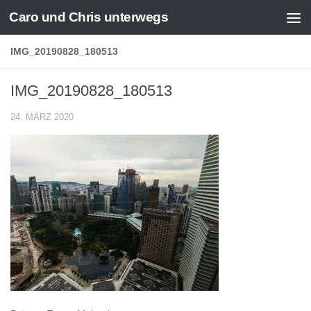
Caro und Chris unterwegs
Zum Inhalt springen
IMG_20190828_180513
IMG_20190828_180513
24. MÄRZ 2020