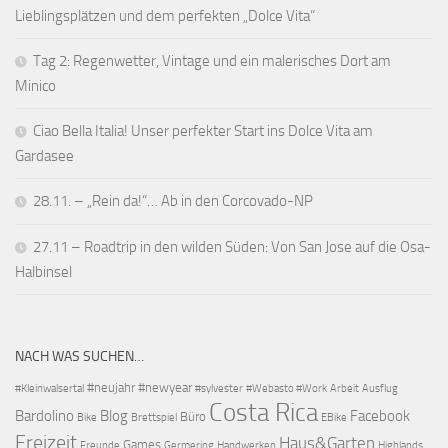
Lieblingsplätzen und dem perfekten „Dolce Vita“
Tag 2: Regenwetter, Vintage und ein malerisches Dort am
Minico
Ciao Bella Italia! Unser perfekter Start ins Dolce Vita am
Gardasee
28.11. – „Rein da!“… Ab in den Corcovado-NP
27.11 – Roadtrip in den wilden Süden: Von San Jose auf die Osa-
Halbinsel
NACH WAS SUCHEN…
#neujahr
#newyear
#Kleinwalsertal
#sylvester
#Webasto #Work
Arbeit
Ausflug
Costa Rica
Bardolino
Blog
Facebook
Büro
Bike
Brettspiel
EBike
Freizeit
Haus&Garten
Games
Freunde
Germering
Handwerken
Highlands