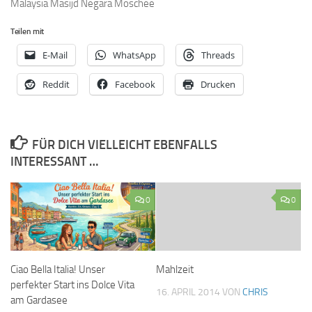
Malaysia Masijd Negara Moschee
Teilen mit
E-Mail
WhatsApp
Threads
Reddit
Facebook
Drucken
FÜR DICH VIELLEICHT EBENFALLS
INTERESSANT …
0
0
Ciao Bella Italia! Unser
Mahlzeit
perfekter Start ins Dolce Vita
16. APRIL 2014
VON
CHRIS
am Gardasee