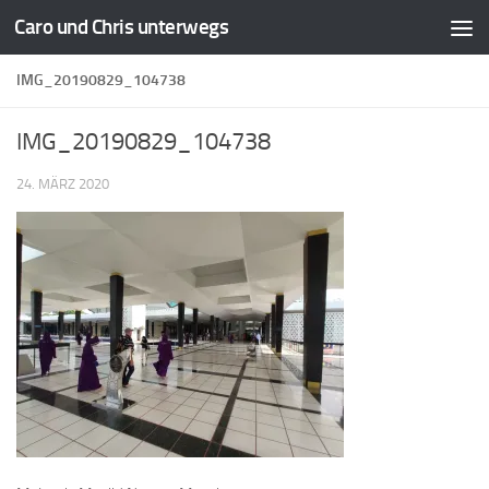
Caro und Chris unterwegs
Zum Inhalt springen
IMG_20190829_104738
IMG_20190829_104738
24. MÄRZ 2020