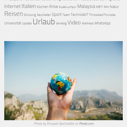
Italien
Internet
Malaysia
Krise
Kochen
Natur
Kuala Lumpur
MBTI
Mini
Reisen
Sport
Technik&IT
Schulung
Seychellen
Team
ThrowbackThursday
Urlaub
Video
Universität
WhatsApp
Update
Venedig
Wellness
Photo by Porapak Apichodilok on
Pexels.com