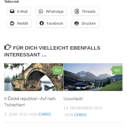
Teilen mit
E-Mail
WhatsApp
Threads
Reddit
Facebook
Drucken
FÜR DICH VIELLEICHT EBENFALLS
INTERESSANT …
0
0
V České republice!–Auf nach
Uuuurlaub!
Tschechien!
13. NOVEMBER 2021
3. JUNI 2015
VON
CHRIS
VON
CHRIS