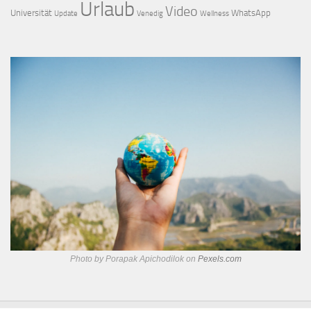
Urlaub
Video
Universität
WhatsApp
Update
Venedig
Wellness
Photo by Porapak Apichodilok on
Pexels.com