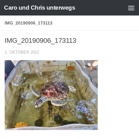
Caro und Chris unterwegs
Zum Inhalt springen
IMG_20190906_173113
IMG_20190906_173113
1. OKTOBER 2022