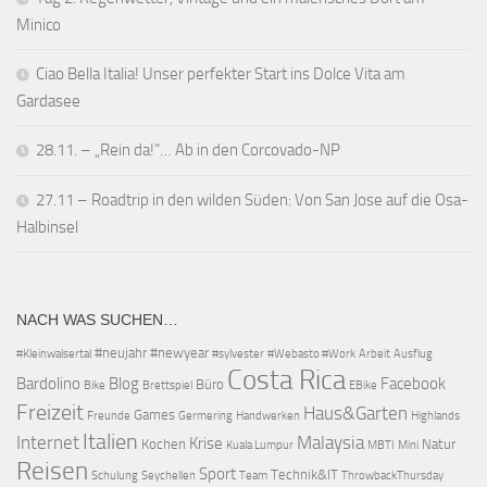
Minico
Ciao Bella Italia! Unser perfekter Start ins Dolce Vita am
Gardasee
28.11. – „Rein da!“… Ab in den Corcovado-NP
27.11 – Roadtrip in den wilden Süden: Von San Jose auf die Osa-
Halbinsel
NACH WAS SUCHEN…
#neujahr
#newyear
#Kleinwalsertal
#sylvester
#Webasto #Work
Arbeit
Ausflug
Costa Rica
Bardolino
Blog
Facebook
Büro
Bike
Brettspiel
EBike
Freizeit
Haus&Garten
Games
Freunde
Germering
Handwerken
Highlands
Italien
Internet
Malaysia
Krise
Kochen
Natur
Kuala Lumpur
MBTI
Mini
Reisen
Sport
Technik&IT
Schulung
Seychellen
Team
ThrowbackThursday