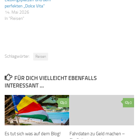
perfekten „Dolce Vita“
14. Mai 2026
In "Reisen"
Schlagwörter:
Reisen
FÜR DICH VIELLEICHT EBENFALLS
INTERESSANT …
0
0
Es tut sich was auf dem Blog!
Fahrdaten zu Geld machen –