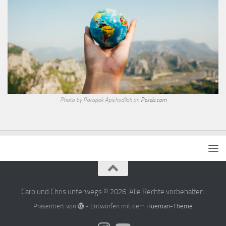
Photo by Porapak Apichodilok on
Pexels.com
Caro und Chris unterwegs © 2026. Alle Rechte vorbehalten.
Präsentiert von
- Entworfen mit dem
Hueman-Theme