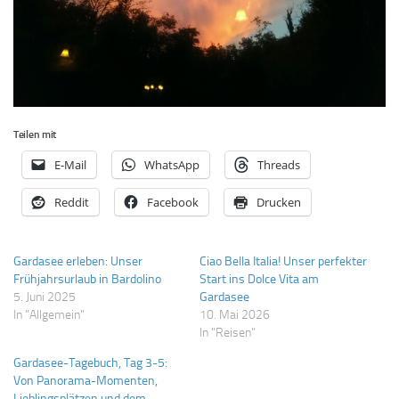
Teilen mit
E-Mail
WhatsApp
Threads
Reddit
Facebook
Drucken
Gardasee erleben: Unser
Ciao Bella Italia! Unser perfekter
Frühjahrsurlaub in Bardolino
Start ins Dolce Vita am
5. Juni 2025
Gardasee
In "Allgemein"
10. Mai 2026
In "Reisen"
Gardasee-Tagebuch, Tag 3-5:
Von Panorama-Momenten,
Lieblingsplätzen und dem