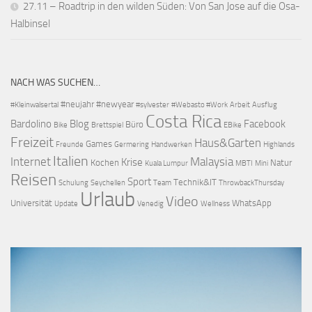
27.11 – Roadtrip in den wilden Süden: Von San Jose auf die Osa-
Halbinsel
NACH WAS SUCHEN…
#neujahr
#newyear
#Kleinwalsertal
#sylvester
#Webasto #Work
Arbeit
Ausflug
Costa Rica
Bardolino
Blog
Facebook
Büro
Bike
Brettspiel
EBike
Freizeit
Haus&Garten
Games
Freunde
Germering
Handwerken
Highlands
Italien
Internet
Malaysia
Krise
Kochen
Natur
Kuala Lumpur
MBTI
Mini
Reisen
Sport
Technik&IT
Schulung
Seychellen
Team
ThrowbackThursday
Urlaub
Video
Universität
WhatsApp
Update
Venedig
Wellness