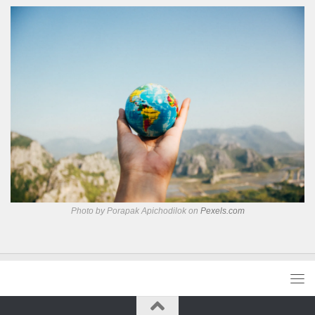
Photo by Porapak Apichodilok on
Pexels.com