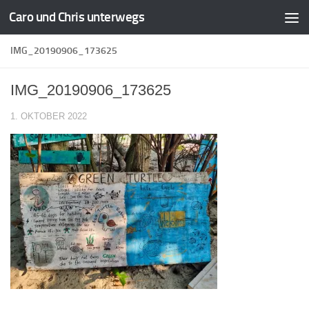
Caro und Chris unterwegs
Zum Inhalt springen
IMG_20190906_173625
IMG_20190906_173625
1. OKTOBER 2022