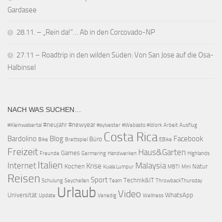
Gardasee
28.11. – „Rein da!“… Ab in den Corcovado-NP
27.11 – Roadtrip in den wilden Süden: Von San Jose auf die Osa-
Halbinsel
NACH WAS SUCHEN…
#neujahr
#newyear
#Kleinwalsertal
#sylvester
#Webasto #Work
Arbeit
Ausflug
Costa Rica
Bardolino
Blog
Facebook
Büro
Bike
Brettspiel
EBike
Freizeit
Haus&Garten
Games
Freunde
Germering
Handwerken
Highlands
Italien
Internet
Malaysia
Krise
Kochen
Natur
Kuala Lumpur
MBTI
Mini
Reisen
Sport
Technik&IT
Schulung
Seychellen
Team
ThrowbackThursday
Urlaub
Video
Universität
WhatsApp
Update
Venedig
Wellness