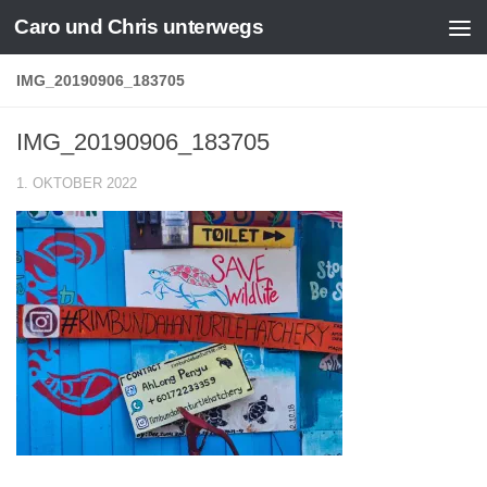
Caro und Chris unterwegs
Zum Inhalt springen
IMG_20190906_183705
IMG_20190906_183705
1. OKTOBER 2022