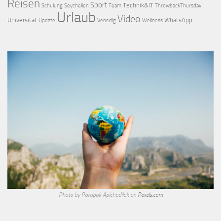
Reisen
Sport
Technik&IT
Schulung
Seychellen
Team
ThrowbackThursday
Urlaub
Video
Universität
WhatsApp
Update
Venedig
Wellness
Photo by Porapak Apichodilok on
Pexels.com