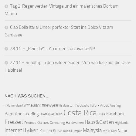
Tag 2: Regenwetter, Vintage und ein malerisches Dort am
Minico
Ciao Bella Italia! Unser perfekter Start ins Dolce Vita am
Gardasee
28.11. – „Rein da!“… Ab in den Corcovado-NP
27.11 – Roadtrip in den wilden Süden: Von San Jose auf die Osa-
Halbinsel
NACH WAS SUCHEN…
#neujahr
#newyear
#Kleinwalsertal
#sylvester
#Webasto #Work
Arbeit
Ausflug
Costa Rica
Bardolino
Blog
Facebook
Büro
Bike
Brettspiel
EBike
Freizeit
Haus&Garten
Games
Freunde
Germering
Handwerken
Highlands
Italien
Internet
Malaysia
Krise
Kochen
Natur
Kuala Lumpur
MBTI
Mini