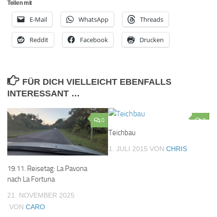
Teilen mit
E-Mail
WhatsApp
Threads
Reddit
Facebook
Drucken
FÜR DICH VIELLEICHT EBENFALLS
INTERESSANT …
0
0
Teichbau
1. JULI 2015
VON
CHRIS
19.11. Reisetag: La Pavona
nach La Fortuna
21. NOVEMBER 2025
VON
CARO