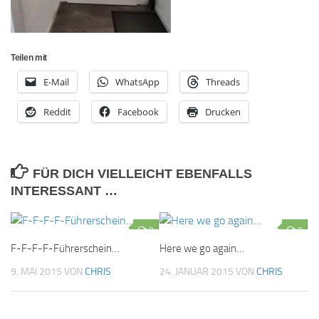
Teilen mit
E-Mail
WhatsApp
Threads
Reddit
Facebook
Drucken
FÜR DICH VIELLEICHT EBENFALLS
INTERESSANT …
0
0
F-F-F-F-Führerschein…
Here we go again…
9. MAI 2015
VON
CHRIS
24. JANUAR 2015
VON
CHRIS