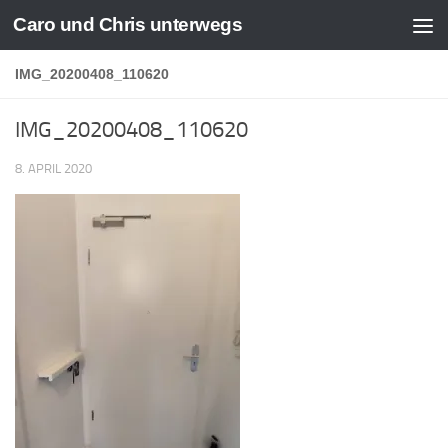
Caro und Chris unterwegs
Zum Inhalt springen
IMG_20200408_110620
IMG_20200408_110620
8. APRIL 2020