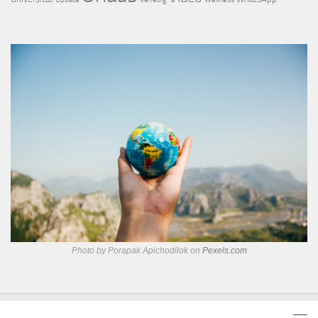
Photo by Porapak Apichodilok on
Pexels.com