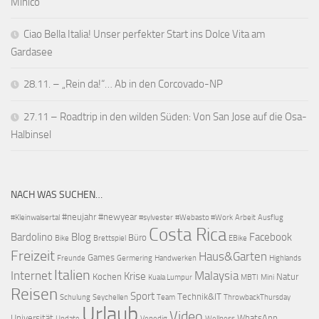
Minico
Ciao Bella Italia! Unser perfekter Start ins Dolce Vita am
Gardasee
28.11. – „Rein da!“… Ab in den Corcovado-NP
27.11 – Roadtrip in den wilden Süden: Von San Jose auf die Osa-
Halbinsel
NACH WAS SUCHEN…
#neujahr
#newyear
#Kleinwalsertal
#sylvester
#Webasto #Work
Arbeit
Ausflug
Costa Rica
Bardolino
Blog
Facebook
Büro
Bike
Brettspiel
EBike
Freizeit
Haus&Garten
Games
Freunde
Germering
Handwerken
Highlands
Italien
Internet
Malaysia
Krise
Kochen
Natur
Kuala Lumpur
MBTI
Mini
Reisen
Sport
Technik&IT
Schulung
Seychellen
Team
ThrowbackThursday
Urlaub
Video
Universität
WhatsApp
Update
Venedig
Wellness