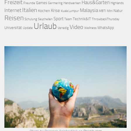
Freizeit
Haus&Garten
Games
Freunde
Germering
Handwerken
Highlands
Italien
Internet
Malaysia
Krise
Kochen
Natur
Kuala Lumpur
MBTI
Mini
Reisen
Sport
Technik&IT
Schulung
Seychellen
Team
ThrowbackThursday
Urlaub
Video
Universität
WhatsApp
Update
Venedig
Wellness