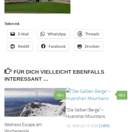
Teilen mit
E-Mail
WhatsApp
Threads
Reddit
Facebook
Drucken
FÜR DICH VIELLEICHT EBENFALLS
INTERESSANT …
0
0
“Die Gelben Berge”–
Huanshan Mountains
Wellness Escape am
10. MAI 2015
VON
CHRIS
Wochenende