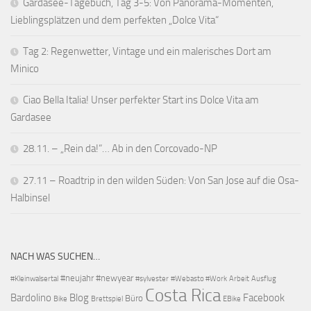
Gardasee-Tagebuch, Tag 3-5: Von Panorama-Momenten,
Lieblingsplätzen und dem perfekten „Dolce Vita“
Tag 2: Regenwetter, Vintage und ein malerisches Dort am
Minico
Ciao Bella Italia! Unser perfekter Start ins Dolce Vita am
Gardasee
28.11. – „Rein da!“… Ab in den Corcovado-NP
27.11 – Roadtrip in den wilden Süden: Von San Jose auf die Osa-
Halbinsel
NACH WAS SUCHEN…
#neujahr
#newyear
#Kleinwalsertal
#sylvester
#Webasto #Work
Arbeit
Ausflug
Costa Rica
Bardolino
Blog
Facebook
Büro
Bike
Brettspiel
EBike