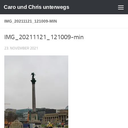
Caro und Chris unterwegs
Zum Inhalt springen
IMG_20211121_121009-MIN
IMG_20211121_121009-min
23. NOVEMBER 2021