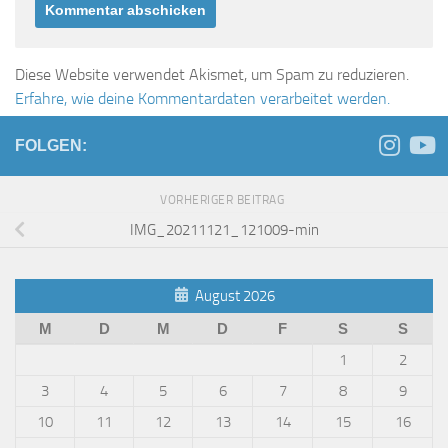
Diese Website verwendet Akismet, um Spam zu reduzieren.
Erfahre, wie deine Kommentardaten verarbeitet werden.
FOLGEN:
VORHERIGER BEITRAG
IMG_20211121_121009-min
August 2026
M
D
M
D
F
S
S
1
2
3
4
5
6
7
8
9
10
11
12
13
14
15
16