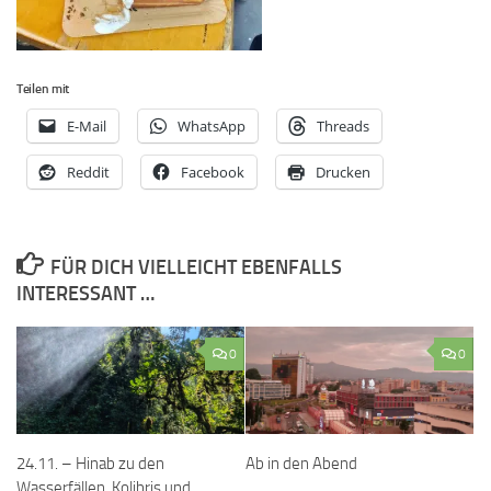
Teilen mit
E-Mail
WhatsApp
Threads
Reddit
Facebook
Drucken
FÜR DICH VIELLEICHT EBENFALLS
INTERESSANT …
0
0
24.11. – Hinab zu den
Ab in den Abend
Wasserfällen, Kolibris und