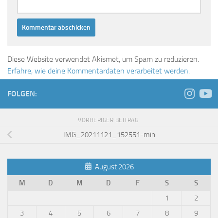
Diese Website verwendet Akismet, um Spam zu reduzieren.
Erfahre, wie deine Kommentardaten verarbeitet werden.
FOLGEN:
VORHERIGER BEITRAG
IMG_20211121_152551-min
August 2026
M
D
M
D
F
S
S
1
2
3
4
5
6
7
8
9