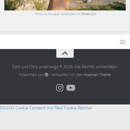
Photo by Porapak Apichodilok on
Pexels.com
Caro und Chris unterwegs © 2026. Alle Rechte vorbehalten.
Präsentiert von
- Entworfen mit dem
Hueman-Theme
DSGVO Cookie Consent mit Real Cookie Banner