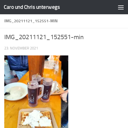
Caro und Chris unterwegs
Zum Inhalt springen
IMG_20211121_152551-MIN
IMG_20211121_152551-min
23. NOVEMBER 2021