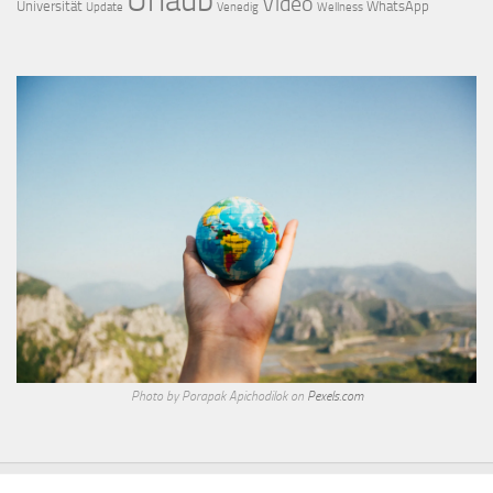
Urlaub
Video
Universität
WhatsApp
Update
Venedig
Wellness
Photo by Porapak Apichodilok on
Pexels.com