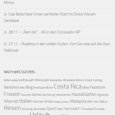
Minico
Ciao Bella Italia! Unser perfekter Start ins Dolce Vita am
Gardasee
28.11. – „Rein da!“… Ab in den Corcovado-NP
27.11 – Roadtrip in den wilden Süden: Von San Jose auf die Osa-
Halbinsel
NACH WAS SUCHEN…
#neujahr
#newyear
#Kleinwalsertal
#sylvester
#Webasto #Work
Arbeit
Ausflug
Costa Rica
Bardolino
Blog
Facebook
Büro
Bike
Brettspiel
EBike
Freizeit
Haus&Garten
Games
Freunde
Germering
Handwerken
Highlands
Italien
Internet
Malaysia
Krise
Kochen
Natur
Kuala Lumpur
MBTI
Mini
Reisen
Sport
Technik&IT
Schulung
Seychellen
Team
ThrowbackThursday