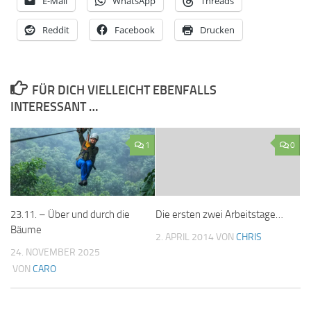
E-Mail
WhatsApp
Threads
Reddit
Facebook
Drucken
FÜR DICH VIELLEICHT EBENFALLS
INTERESSANT …
1
0
23.11. – Über und durch die
Die ersten zwei Arbeitstage…
Bäume
2. APRIL 2014
VON
CHRIS
24. NOVEMBER 2025
VON
CARO