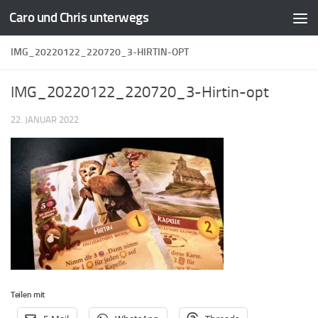
Caro und Chris unterwegs
Zum Inhalt springen
IMG_20220122_220720_3-HIRTIN-OPT
IMG_20220122_220720_3-Hirtin-opt
22. JANUAR 2022
Teilen mit