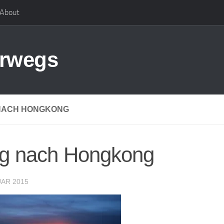
About
erwegs
NACH HONGKONG
ug nach Hongkong
UAR 2015