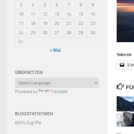
3
4
5
6
7
8
9
10
11
12
13
14
15
16
17
18
19
20
21
22
23
24
25
26
27
28
29
30
31
« Mai
Teilen mit
E-M
ÜBERSETZEN
FÜ
Powered by
Translate
BLOGSTATISTIKEN
8.674 Zugriffe