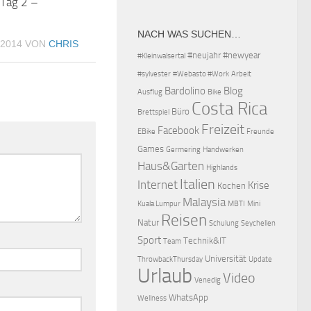
Tag 2 –
NACH WAS SUCHEN…
 2014
VON
CHRIS
#neujahr
#newyear
#Kleinwalsertal
#sylvester
#Webasto #Work
Arbeit
Bardolino
Blog
Ausflug
Bike
Costa Rica
Büro
Brettspiel
Freizeit
Facebook
EBike
Freunde
Games
Germering
Handwerken
Haus&Garten
Highlands
Italien
Internet
Krise
Kochen
Malaysia
Kuala Lumpur
MBTI
Mini
Reisen
Natur
Schulung
Seychellen
Sport
Technik&IT
Team
Universität
ThrowbackThursday
Update
Urlaub
Video
Venedig
WhatsApp
Wellness