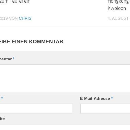
um Teufel ein
Hongkong 
Kwoloon
2019
VON
CHRIS
4. AUGUST
IBE EINEN KOMMENTAR
entar
*
e
*
E-Mail-Adresse
*
ite