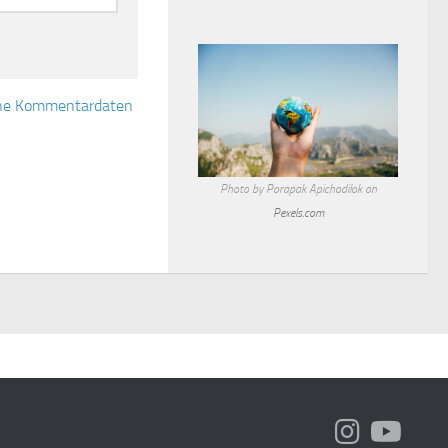
eine Kommentardaten
Photo by Porapak Apichodilok on
Pexels.com