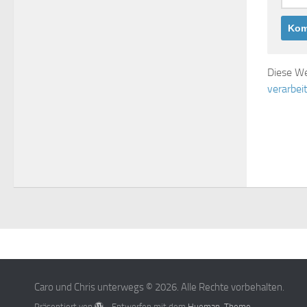
Diese We
verarbei
Caro und Chris unterwegs © 2026. Alle Rechte vorbehalten.
Präsentiert von
- Entworfen mit dem
Hueman-Theme