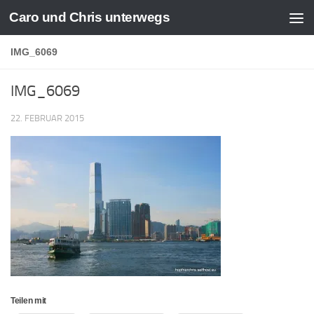
Caro und Chris unterwegs
Zum Inhalt springen
IMG_6069
IMG_6069
22. FEBRUAR 2015
Teilen mit