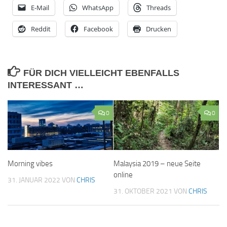
E-Mail
WhatsApp
Threads
Reddit
Facebook
Drucken
FÜR DICH VIELLEICHT EBENFALLS
INTERESSANT …
0
0
Morning vibes
Malaysia 2019 – neue Seite
online
31. JANUAR 2022
VON
CHRIS
31. OKTOBER 2021
VON
CHRIS