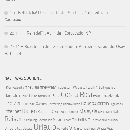
Ciao Bella Italia! Unser perfekter Start ins Dolce Vita am
Gardasee
28.11. – „Rein da!“… Ab in den Corcovado-NP
27.11 – Roadtrip in den wilden Süden: Von San Jose auf die Osa-
Halbinsel
NACH WAS SUCHEN…
#neujahr
#newyear
#Kleinwalsertal
#sylvester
#Webasto #Work
Arbeit
Ausflug
Costa Rica
Bardolino
Blog
Facebook
Büro
Bike
Brettspiel
EBike
Freizeit
Haus&Garten
Games
Freunde
Germering
Handwerken
Highlands
Italien
Internet
Malaysia
Krise
Kochen
Natur
Kuala Lumpur
MBTI
Mini
Reisen
Sport
Technik&IT
Schulung
Seychellen
Team
ThrowbackThursday
Urlaub
Video
Universität
WhatsApp
Update
Venedig
Wellness