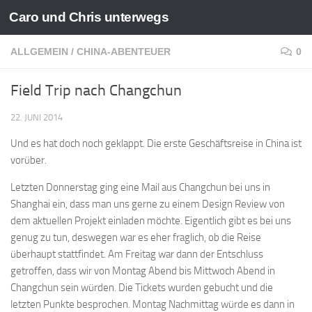
Caro und Chris unterwegs
Zum Inhalt springen
ALLGEMEIN
/
CHINA-ABENTEUER
0
Field Trip nach Changchun
22. JUNI 2014
Und es hat doch noch geklappt. Die erste Geschäftsreise in China ist
vorüber.
Letzten Donnerstag ging eine Mail aus Changchun bei uns in
Shanghai ein, dass man uns gerne zu einem Design Review von
dem aktuellen Projekt einladen möchte. Eigentlich gibt es bei uns
genug zu tun, deswegen war es eher fraglich, ob die Reise
überhaupt stattfindet. Am Freitag war dann der Entschluss
getroffen, dass wir von Montag Abend bis Mittwoch Abend in
Changchun sein würden. Die Tickets wurden gebucht und die
letzten Punkte besprochen. Montag Nachmittag würde es dann in