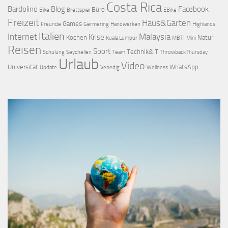
Costa Rica
Bardolino
Blog
Facebook
Büro
Bike
Brettspiel
EBike
Freizeit
Haus&Garten
Games
Freunde
Germering
Handwerken
Highlands
Italien
Internet
Malaysia
Krise
Kochen
Natur
Kuala Lumpur
MBTI
Mini
Reisen
Sport
Technik&IT
Schulung
Seychellen
Team
ThrowbackThursday
Urlaub
Video
Universität
WhatsApp
Update
Venedig
Wellness