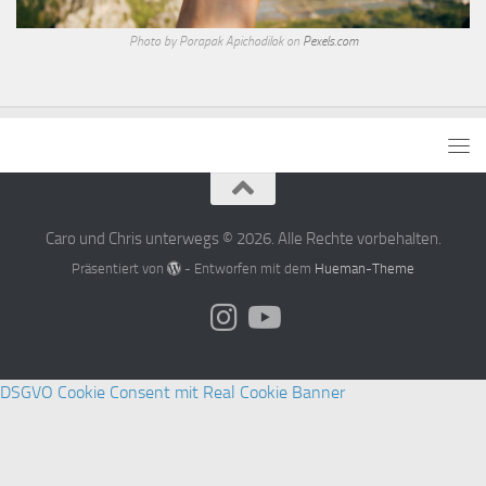
Photo by Porapak Apichodilok on
Pexels.com
Caro und Chris unterwegs © 2026. Alle Rechte vorbehalten.
Präsentiert von
- Entworfen mit dem
Hueman-Theme
DSGVO Cookie Consent mit Real Cookie Banner