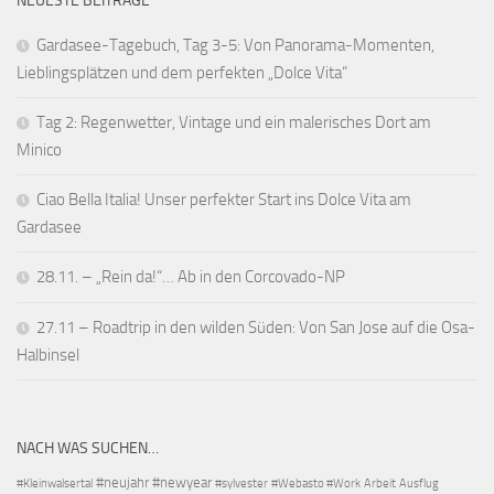
NEUESTE BEITRÄGE
Gardasee-Tagebuch, Tag 3-5: Von Panorama-Momenten,
Lieblingsplätzen und dem perfekten „Dolce Vita“
Tag 2: Regenwetter, Vintage und ein malerisches Dort am
Minico
Ciao Bella Italia! Unser perfekter Start ins Dolce Vita am
Gardasee
28.11. – „Rein da!“… Ab in den Corcovado-NP
27.11 – Roadtrip in den wilden Süden: Von San Jose auf die Osa-
Halbinsel
NACH WAS SUCHEN…
#neujahr
#newyear
#Kleinwalsertal
#sylvester
#Webasto #Work
Arbeit
Ausflug