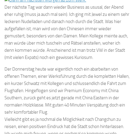
Der nächste Tag war dann wieder Business as ususal, der Abend
eher ruhig (muss ja auch mal sein). Ich ging mit Jewel zu einem sehr
leckeren Nudelladen und danach noch durch die Stadt. Was hier
aufgefallen ist, man wird von den Chinesen immer wieder
gemustert; besonders von den Damen. Mein Kollege meinte auch,
man würde über mich tuscheln und Rätsel anstellen, woher ich
denn kommen würde. Anscheinend ist man trotz VW in der Stadt
(mit vielen Expats) noch ein gewisses Kuriosum.
Der Donnerstag heute war eigentlich noch ein abarbeiten von
offenen Themen, einer Werksführung durch die kompletten Hallen,
ein kurzer Schwatz mit Kollegen und schlussendlich die Fahrt zum
Flughafen. Hingeflogen sind wir Premium Economy mit China
Southern, zurück geht es jetzt gerade mit China Eastern in der
normalen Holzklasse. Mit guten 40 Minuten Verspätung doch ein
sehr komfortabler Flug.
Vielleicht gibt es ja nochmal die Möglichkeit nach Changchun zu
reisen, einen positiven Eindruck hat die Stadt schon hinterlassen.
Ich würde mich freuen, wenn es nochmal so kommen würde.