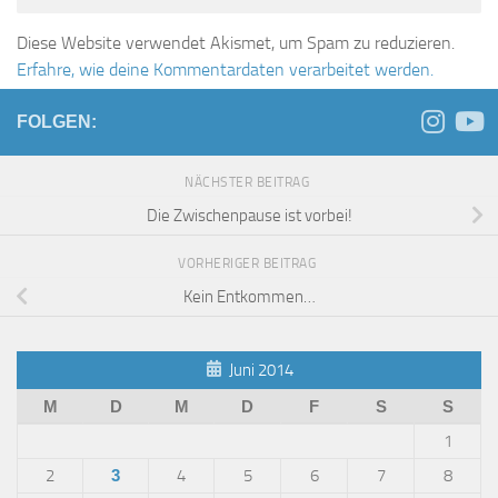
Diese Website verwendet Akismet, um Spam zu reduzieren.
Erfahre, wie deine Kommentardaten verarbeitet werden.
FOLGEN:
NÄCHSTER BEITRAG
Die Zwischenpause ist vorbei!
VORHERIGER BEITRAG
Kein Entkommen…
Juni 2014
M
D
M
D
F
S
S
1
2
3
4
5
6
7
8