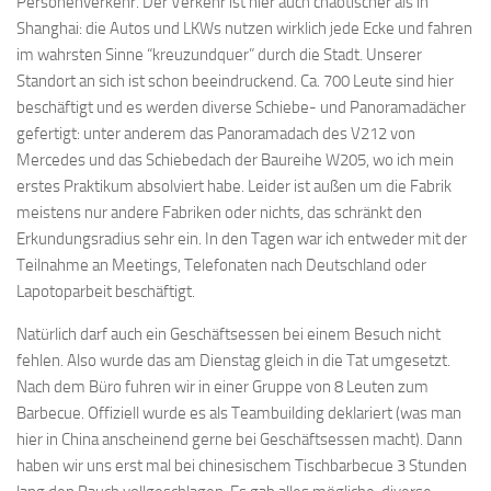
Personenverkehr. Der Verkehr ist hier auch chaotischer als in
Shanghai: die Autos und LKWs nutzen wirklich jede Ecke und fahren
im wahrsten Sinne “kreuzundquer” durch die Stadt. Unserer
Standort an sich ist schon beeindruckend. Ca. 700 Leute sind hier
beschäftigt und es werden diverse Schiebe- und Panoramadächer
gefertigt: unter anderem das Panoramadach des V212 von
Mercedes und das Schiebedach der Baureihe W205, wo ich mein
erstes Praktikum absolviert habe. Leider ist außen um die Fabrik
meistens nur andere Fabriken oder nichts, das schränkt den
Erkundungsradius sehr ein. In den Tagen war ich entweder mit der
Teilnahme an Meetings, Telefonaten nach Deutschland oder
Lapotoparbeit beschäftigt.
Natürlich darf auch ein Geschäftsessen bei einem Besuch nicht
fehlen. Also wurde das am Dienstag gleich in die Tat umgesetzt.
Nach dem Büro fuhren wir in einer Gruppe von 8 Leuten zum
Barbecue. Offiziell wurde es als Teambuilding deklariert (was man
hier in China anscheinend gerne bei Geschäftsessen macht). Dann
haben wir uns erst mal bei chinesischem Tischbarbecue 3 Stunden