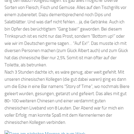
lang den Bauch vollgeschlagen. Es gab alles mögliche: diverse
Sorten von Fleisch, Fisch und Gemüse. Alles auf den Tischgrills vor
einem zubereitet. Dazu dementsprechend noch Dips und
Salatblätter. Und was darf nicht fehlen… ja, die Getränke. Auch ich
bin Opfer des berüchtigtem “Gang baie!” geworden. Bei diesem
Trinkspruch ist es nicht nur das Prost, sondern “Bottom up!” oder
wie wir im Deutschen gerne sagen… “Auf Ex!”. Das musste ich mit
diversen Personen machen (zum Glück Albert auch) und zum Glück
hat das chinesische Bier nur 2,5%. Somit ist man öfter auf der
Toilette, als betrunken.
Nach 3 Stunden dachte ich, es wäre genug, aber weit gefehlt. Mit
unseren chinesischen Kollegen (die gut dabei waren) ging es dann
um die Ecke in eine Bar namens “Story of Time”, wo nochmals Biere
geleert wurden, gesungen, getanzt und gefeiert. Das alles mit gut
80-100 weiteren Chinesen und einer verdammt guten
chinesischen Liveband von 8 Leuten. Der Abend war für mich ein
voller Erfolg: man konnte Spaß mit dem Kennenlernen der
chinesischen Kollegen verbinden.