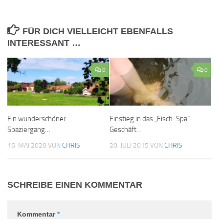
FÜR DICH VIELLEICHT EBENFALLS
INTERESSANT …
0
0
Ein wunderschöner
Einstieg in das „Fisch-Spa“-
Spaziergang…
Geschäft…
16. MAI 2020
VON
CHRIS
20. JULI 2015
VON
CHRIS
SCHREIBE EINEN KOMMENTAR
Kommentar
*